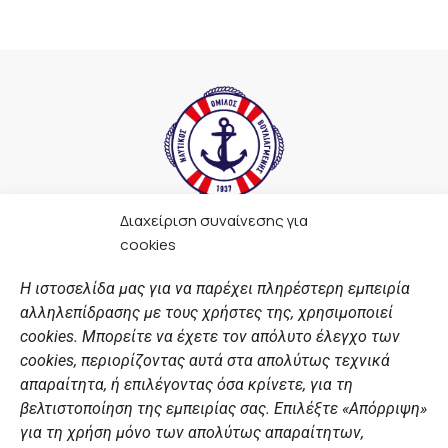
Διαχείριση συναίνεσης για
F
I
Y
L
cookies
a
n
o
i
c
s
u
n
Η ιστοσελίδα μας για να παρέχει πληρέστερη εμπειρία
e
t
t
k
αλληλεπίδρασης με τους χρήστες της, χρησιμοποιεί
b
a
u
e
ΣΎΝΔΕΣΜΟΙ
o
g
b
d
cookies. Μπορείτε να έχετε τον απόλυτο έλεγχο των
o
r
e
i
cookies, περιορίζοντας αυτά στα απολύτως τεχνικά
k
a
n
Αθλητικές σχολές
απαραίτητα, ή επιλέγοντας όσα κρίνετε, για τη
m
Διάπλους
βελτιστοποίηση της εμπειρίας σας. Επιλέξτε «Απόρριψη»
για τη χρήση μόνο των απολύτως απαραίτητων,
Χορηγοί