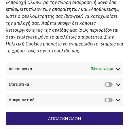
«Αποδοχή Όλων» για την πλήρη διάδραση, ή μόνα όσα
Summer Camp
επιθυμείτε πλέον των απαραίτητων και «Αποθήκευση»,
ώστε ο φυλλομετρητής σας (browser) να καταχωρίσει
ΠΡΟΣΩΠΙΚΑ ΔΕΔΟΜΕΝΑ
την επιλογή σας. Λάβετε υπόψη ότι κάποιες
λειτουργικότητες της σελίδας μας ίσως περιορίζονται
Πολιτική Ιστοσελίδας
όταν επιλέγετε μόνο τα απολύτως απαραίτητα. Στην
Πολιτική Cookies μπορείτε να ενημερωθείτε πλήρως για
Πολιτική Cookies Iστοσελίδας
τη χρήση τους στην ιστοσελίδα μας.
Γενική Πολιτική ΝΟΒ
Ενημέρωση Βιντεοεπιτήρησης
Λειτουργικά
Ενημέρωση Summer Camp
Πάντα ενεργό
Στατιστικά
ΕΠΙΚΟΙΝΩΝΊΑ
Στατιστ
Διαφημιστικά
+30 210 89 62 416
Διαφημι
+30 210 89 62 142
nov@nov.gr
ΑΠΟΔΟΧΗ ΟΛΩΝ
Ναυτικός Όμιλος Βουλιαγμένης Λαιμός Βουλιαγμένης