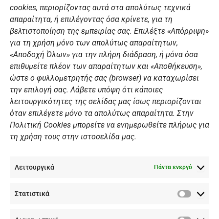
o
r
e
i
cookies, περιορίζοντας αυτά στα απολύτως τεχνικά
k
a
n
Αθλητικές σχολές
απαραίτητα, ή επιλέγοντας όσα κρίνετε, για τη
m
Διάπλους
βελτιστοποίηση της εμπειρίας σας. Επιλέξτε «Απόρριψη»
για τη χρήση μόνο των απολύτως απαραίτητων,
Χορηγοί
«Αποδοχή Όλων» για την πλήρη διάδραση, ή μόνα όσα
Summer Camp
επιθυμείτε πλέον των απαραίτητων και «Αποθήκευση»,
ώστε ο φυλλομετρητής σας (browser) να καταχωρίσει
ΠΡΟΣΩΠΙΚΑ ΔΕΔΟΜΕΝΑ
την επιλογή σας. Λάβετε υπόψη ότι κάποιες
λειτουργικότητες της σελίδας μας ίσως περιορίζονται
Πολιτική Ιστοσελίδας
όταν επιλέγετε μόνο τα απολύτως απαραίτητα. Στην
Πολιτική Cookies μπορείτε να ενημερωθείτε πλήρως για
Πολιτική Cookies Iστοσελίδας
τη χρήση τους στην ιστοσελίδα μας.
Γενική Πολιτική ΝΟΒ
Ενημέρωση Βιντεοεπιτήρησης
Λειτουργικά
Ενημέρωση Summer Camp
Πάντα ενεργό
Στατιστικά
ΕΠΙΚΟΙΝΩΝΊΑ
Στατιστ