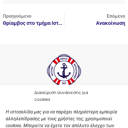
Προηγούμενο
Επόμενο
Θρίαμβος στο τμήμα Ιστιοπλοΐας.
Ανακοίνωση
Διαχείριση συναίνεσης για
F
I
Y
L
cookies
a
n
o
i
c
s
u
n
Η ιστοσελίδα μας για να παρέχει πληρέστερη εμπειρία
e
t
t
k
αλληλεπίδρασης με τους χρήστες της, χρησιμοποιεί
b
a
u
e
ΣΎΝΔΕΣΜΟΙ
o
g
b
d
cookies. Μπορείτε να έχετε τον απόλυτο έλεγχο των