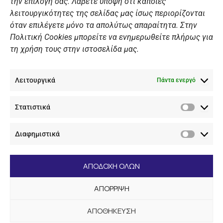
ΠΡΟΣΩΠΙΚΑ ΔΕΔΟΜΕΝΑ
την επιλογή σας. Λάβετε υπόψη ότι κάποιες
λειτουργικότητες της σελίδας μας ίσως περιορίζονται
Πολιτική Ιστοσελίδας
όταν επιλέγετε μόνο τα απολύτως απαραίτητα. Στην
Πολιτική Cookies μπορείτε να ενημερωθείτε πλήρως για
Πολιτική Cookies Iστοσελίδας
τη χρήση τους στην ιστοσελίδα μας.
Γενική Πολιτική ΝΟΒ
Ενημέρωση Βιντεοεπιτήρησης
Λειτουργικά
Ενημέρωση Summer Camp
Πάντα ενεργό
Στατιστικά
ΕΠΙΚΟΙΝΩΝΊΑ
Στατιστ
Διαφημιστικά
+30 210 89 62 416
Διαφημι
+30 210 89 62 142
nov@nov.gr
ΑΠΟΔΟΧΗ ΟΛΩΝ
Ναυτικός Όμιλος Βουλιαγμένης Λαιμός Βουλιαγμένης
ΑΠΟΡΡΙΨΗ
166 71
ΑΠΟΘΗΚΕΥΣΗ