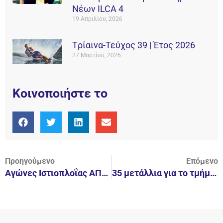
Νέων ILCA 4
19 Απριλίου, 2026
Tρίαινα-Τεύχος 39 | Έτος 2026
27 Μαρτίου, 2026
Κοινοποιήστε το
Προηγούμενο
Επόμενο
Αγώνες Ιστιοπλοΐας ΑΠΟΛΛΩΝΑ ΖΩΣΤΗΡΑ MEDAL RACE Ν.Ο.Β. – Προσωρινά Αποτελέσματα
35 μετάλλια για το τμήμα κολύμβησης του Ν.Ο.Β. στους Αγώνες του Κ.Ο.Α.Τ. της Τρίπολης