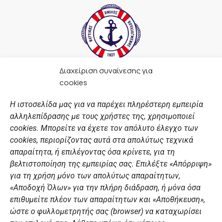
Διαχείριση συναίνεσης για
F
I
Y
L
cookies
a
n
o
i
c
s
u
n
Η ιστοσελίδα μας για να παρέχει πληρέστερη εμπειρία
e
t
t
k
αλληλεπίδρασης με τους χρήστες της, χρησιμοποιεί
b
a
u
e
ΣΎΝΔΕΣΜΟΙ
o
g
b
d
cookies. Μπορείτε να έχετε τον απόλυτο έλεγχο των
o
r
e
i
cookies, περιορίζοντας αυτά στα απολύτως τεχνικά
k
a
n
Αθλητικές σχολές
απαραίτητα, ή επιλέγοντας όσα κρίνετε, για τη
m
Διάπλους
βελτιστοποίηση της εμπειρίας σας. Επιλέξτε «Απόρριψη»
για τη χρήση μόνο των απολύτως απαραίτητων,
Χορηγοί
«Αποδοχή Όλων» για την πλήρη διάδραση, ή μόνα όσα
Summer Camp
επιθυμείτε πλέον των απαραίτητων και «Αποθήκευση»,
ώστε ο φυλλομετρητής σας (browser) να καταχωρίσει