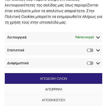
λειτουργικότητες της σελίδας μας ίσως περιορίζονται
Πολιτική Ιστοσελίδας
όταν επιλέγετε μόνο τα απολύτως απαραίτητα. Στην
Πολιτική Cookies μπορείτε να ενημερωθείτε πλήρως για
Πολιτική Cookies Iστοσελίδας
τη χρήση τους στην ιστοσελίδα μας.
Γενική Πολιτική ΝΟΒ
Ενημέρωση Βιντεοεπιτήρησης
Λειτουργικά
Ενημέρωση Summer Camp
Πάντα ενεργό
Στατιστικά
ΕΠΙΚΟΙΝΩΝΊΑ
Στατιστ
Διαφημιστικά
+30 210 89 62 416
Διαφημι
+30 210 89 62 142
nov@nov.gr
ΑΠΟΔΟΧΗ ΟΛΩΝ
Ναυτικός Όμιλος Βουλιαγμένης Λαιμός Βουλιαγμένης
ΑΠΟΡΡΙΨΗ
166 71
ΑΠΟΘΗΚΕΥΣΗ