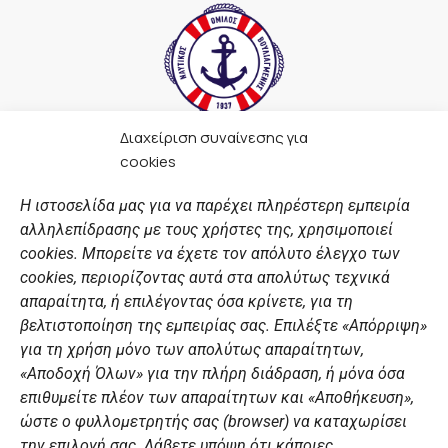
Διαχείριση συναίνεσης για
F
I
Y
L
cookies
a
n
o
i
c
s
u
n
Η ιστοσελίδα μας για να παρέχει πληρέστερη εμπειρία
e
t
t
k
αλληλεπίδρασης με τους χρήστες της, χρησιμοποιεί
b
a
u
e
ΣΎΝΔΕΣΜΟΙ
o
g
b
d
cookies. Μπορείτε να έχετε τον απόλυτο έλεγχο των
o
r
e
i
cookies, περιορίζοντας αυτά στα απολύτως τεχνικά
k
a
n
Αθλητικές σχολές
απαραίτητα, ή επιλέγοντας όσα κρίνετε, για τη
m
Διάπλους
βελτιστοποίηση της εμπειρίας σας. Επιλέξτε «Απόρριψη»
για τη χρήση μόνο των απολύτως απαραίτητων,
Χορηγοί
«Αποδοχή Όλων» για την πλήρη διάδραση, ή μόνα όσα
Summer Camp
επιθυμείτε πλέον των απαραίτητων και «Αποθήκευση»,
ώστε ο φυλλομετρητής σας (browser) να καταχωρίσει
ΠΡΟΣΩΠΙΚΑ ΔΕΔΟΜΕΝΑ
την επιλογή σας. Λάβετε υπόψη ότι κάποιες