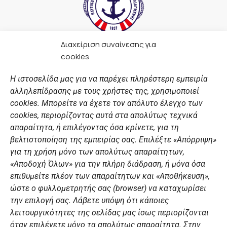
Διαχείριση συναίνεσης για
F
I
Y
L
cookies
a
n
o
i
c
s
u
n
Η ιστοσελίδα μας για να παρέχει πληρέστερη εμπειρία
e
t
t
k
αλληλεπίδρασης με τους χρήστες της, χρησιμοποιεί
b
a
u
e
ΣΎΝΔΕΣΜΟΙ
o
g
b
d
cookies. Μπορείτε να έχετε τον απόλυτο έλεγχο των
o
r
e
i
cookies, περιορίζοντας αυτά στα απολύτως τεχνικά
k
a
n
Αθλητικές σχολές
απαραίτητα, ή επιλέγοντας όσα κρίνετε, για τη
m
Διάπλους
βελτιστοποίηση της εμπειρίας σας. Επιλέξτε «Απόρριψη»
για τη χρήση μόνο των απολύτως απαραίτητων,
Χορηγοί
«Αποδοχή Όλων» για την πλήρη διάδραση, ή μόνα όσα
Summer Camp
επιθυμείτε πλέον των απαραίτητων και «Αποθήκευση»,
ώστε ο φυλλομετρητής σας (browser) να καταχωρίσει
ΠΡΟΣΩΠΙΚΑ ΔΕΔΟΜΕΝΑ
την επιλογή σας. Λάβετε υπόψη ότι κάποιες
λειτουργικότητες της σελίδας μας ίσως περιορίζονται
Πολιτική Ιστοσελίδας
όταν επιλέγετε μόνο τα απολύτως απαραίτητα. Στην