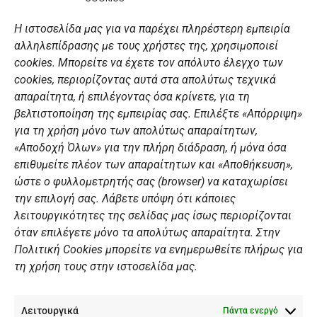
a
n
o
i
c
s
u
n
Η ιστοσελίδα μας για να παρέχει πληρέστερη εμπειρία
e
t
t
k
αλληλεπίδρασης με τους χρήστες της, χρησιμοποιεί
b
a
u
e
ΣΎΝΔΕΣΜΟΙ
o
g
b
d
cookies. Μπορείτε να έχετε τον απόλυτο έλεγχο των
o
r
e
i
cookies, περιορίζοντας αυτά στα απολύτως τεχνικά
k
a
n
Αθλητικές σχολές
απαραίτητα, ή επιλέγοντας όσα κρίνετε, για τη
m
Διάπλους
βελτιστοποίηση της εμπειρίας σας. Επιλέξτε «Απόρριψη»
για τη χρήση μόνο των απολύτως απαραίτητων,
Χορηγοί
«Αποδοχή Όλων» για την πλήρη διάδραση, ή μόνα όσα
Summer Camp
επιθυμείτε πλέον των απαραίτητων και «Αποθήκευση»,
ώστε ο φυλλομετρητής σας (browser) να καταχωρίσει
ΠΡΟΣΩΠΙΚΑ ΔΕΔΟΜΕΝΑ
την επιλογή σας. Λάβετε υπόψη ότι κάποιες
λειτουργικότητες της σελίδας μας ίσως περιορίζονται
Πολιτική Ιστοσελίδας
όταν επιλέγετε μόνο τα απολύτως απαραίτητα. Στην
Πολιτική Cookies μπορείτε να ενημερωθείτε πλήρως για
Πολιτική Cookies Iστοσελίδας
τη χρήση τους στην ιστοσελίδα μας.
Γενική Πολιτική ΝΟΒ
Ενημέρωση Βιντεοεπιτήρησης
Λειτουργικά
Ενημέρωση Summer Camp
Πάντα ενεργό