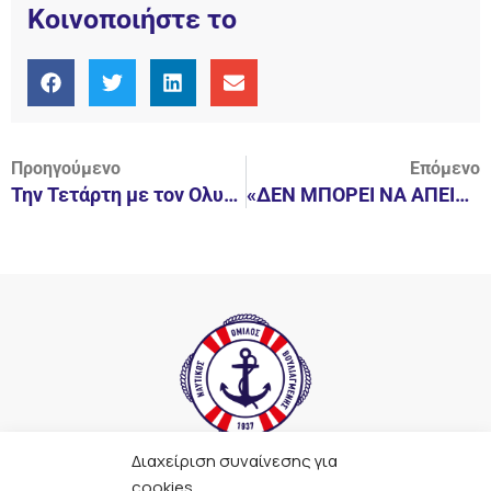
Κοινοποιήστε το
Προηγούμενο
Επόμενο
Την Τετάρτη με τον Ολυμπιακό.
«ΔΕΝ ΜΠΟΡΕΙ ΝΑ ΑΠΕΙΛΗΘΕΙ»
Διαχείριση συναίνεσης για
F
I
Y
L
cookies