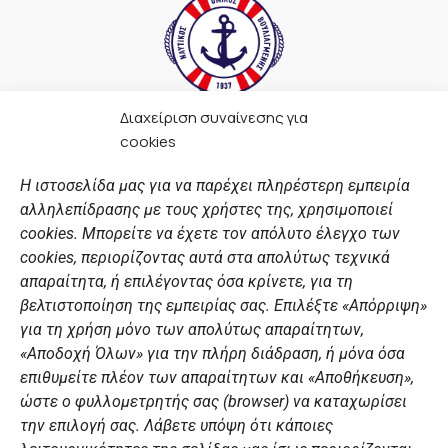
Διαχείριση συναίνεσης για
F
I
Y
L
cookies
a
n
o
i
c
s
u
n
Η ιστοσελίδα μας για να παρέχει πληρέστερη εμπειρία
e
t
t
k
αλληλεπίδρασης με τους χρήστες της, χρησιμοποιεί
b
a
u
e
ΣΎΝΔΕΣΜΟΙ
o
g
b
d
cookies. Μπορείτε να έχετε τον απόλυτο έλεγχο των
o
r
e
i
cookies, περιορίζοντας αυτά στα απολύτως τεχνικά
k
a
n
Αθλητικές σχολές
απαραίτητα, ή επιλέγοντας όσα κρίνετε, για τη
m
Διάπλους
βελτιστοποίηση της εμπειρίας σας. Επιλέξτε «Απόρριψη»
για τη χρήση μόνο των απολύτως απαραίτητων,
Χορηγοί
«Αποδοχή Όλων» για την πλήρη διάδραση, ή μόνα όσα
Summer Camp
επιθυμείτε πλέον των απαραίτητων και «Αποθήκευση»,
ώστε ο φυλλομετρητής σας (browser) να καταχωρίσει
ΠΡΟΣΩΠΙΚΑ ΔΕΔΟΜΕΝΑ
την επιλογή σας. Λάβετε υπόψη ότι κάποιες