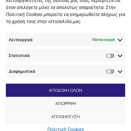
λειτουργικότητες της σελίδας μας ίσως περιορίζονται
Πολιτική Ιστοσελίδας
όταν επιλέγετε μόνο τα απολύτως απαραίτητα. Στην
Πολιτική Cookies μπορείτε να ενημερωθείτε πλήρως για
Πολιτική Cookies Iστοσελίδας
τη χρήση τους στην ιστοσελίδα μας.
Γενική Πολιτική ΝΟΒ
Ενημέρωση Βιντεοεπιτήρησης
Λειτουργικά
Ενημέρωση Summer Camp
Πάντα ενεργό
Στατιστικά
ΕΠΙΚΟΙΝΩΝΊΑ
Στατιστ
Διαφημιστικά
+30 210 89 62 416
Διαφημι
+30 210 89 62 142
nov@nov.gr
ΑΠΟΔΟΧΗ ΟΛΩΝ
Ναυτικός Όμιλος Βουλιαγμένης Λαιμός Βουλιαγμένης
ΑΠΟΡΡΙΨΗ
166 71
ΑΠΟΘΗΚΕΥΣΗ
[dc_copyright]
Πολιτική Cookies