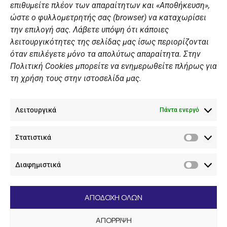
επιθυμείτε πλέον των απαραίτητων και «Αποθήκευση»,
ώστε ο φυλλομετρητής σας (browser) να καταχωρίσει
ΠΡΟΣΩΠΙΚΑ ΔΕΔΟΜΕΝΑ
την επιλογή σας. Λάβετε υπόψη ότι κάποιες
λειτουργικότητες της σελίδας μας ίσως περιορίζονται
Πολιτική Ιστοσελίδας
όταν επιλέγετε μόνο τα απολύτως απαραίτητα. Στην
Πολιτική Cookies μπορείτε να ενημερωθείτε πλήρως για
Πολιτική Cookies Iστοσελίδας
τη χρήση τους στην ιστοσελίδα μας.
Γενική Πολιτική ΝΟΒ
Ενημέρωση Βιντεοεπιτήρησης
Λειτουργικά
Ενημέρωση Summer Camp
Πάντα ενεργό
Στατιστικά
ΕΠΙΚΟΙΝΩΝΊΑ
Στατιστ
Διαφημιστικά
+30 210 89 62 416
Διαφημι
+30 210 89 62 142
nov@nov.gr
ΑΠΟΔΟΧΗ ΟΛΩΝ
Ναυτικός Όμιλος Βουλιαγμένης Λαιμός Βουλιαγμένης
ΑΠΟΡΡΙΨΗ
166 71