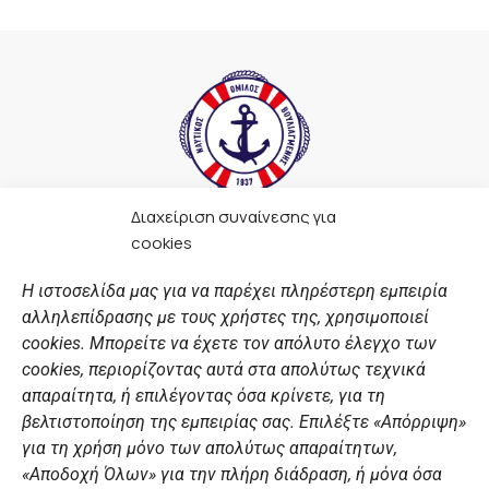
Διαχείριση συναίνεσης για
F
I
Y
L
cookies
a
n
o
i
c
s
u
n
Η ιστοσελίδα μας για να παρέχει πληρέστερη εμπειρία
e
t
t
k
αλληλεπίδρασης με τους χρήστες της, χρησιμοποιεί
b
a
u
e
ΣΎΝΔΕΣΜΟΙ
o
g
b
d
cookies. Μπορείτε να έχετε τον απόλυτο έλεγχο των
o
r
e
i
cookies, περιορίζοντας αυτά στα απολύτως τεχνικά
k
a
n
Αθλητικές σχολές
απαραίτητα, ή επιλέγοντας όσα κρίνετε, για τη
m
Διάπλους
βελτιστοποίηση της εμπειρίας σας. Επιλέξτε «Απόρριψη»
για τη χρήση μόνο των απολύτως απαραίτητων,
Χορηγοί
«Αποδοχή Όλων» για την πλήρη διάδραση, ή μόνα όσα
Summer Camp