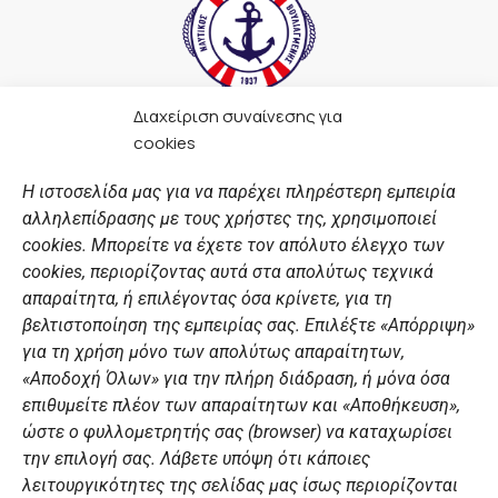
Διαχείριση συναίνεσης για
F
I
Y
L
cookies
a
n
o
i
c
s
u
n
Η ιστοσελίδα μας για να παρέχει πληρέστερη εμπειρία
e
t
t
k
αλληλεπίδρασης με τους χρήστες της, χρησιμοποιεί
b
a
u
e
ΣΎΝΔΕΣΜΟΙ
o
g
b
d
cookies. Μπορείτε να έχετε τον απόλυτο έλεγχο των
o
r
e
i
cookies, περιορίζοντας αυτά στα απολύτως τεχνικά
k
a
n
Αθλητικές σχολές
απαραίτητα, ή επιλέγοντας όσα κρίνετε, για τη
m
Διάπλους
βελτιστοποίηση της εμπειρίας σας. Επιλέξτε «Απόρριψη»
για τη χρήση μόνο των απολύτως απαραίτητων,
Χορηγοί
«Αποδοχή Όλων» για την πλήρη διάδραση, ή μόνα όσα
Summer Camp
επιθυμείτε πλέον των απαραίτητων και «Αποθήκευση»,
ώστε ο φυλλομετρητής σας (browser) να καταχωρίσει
ΠΡΟΣΩΠΙΚΑ ΔΕΔΟΜΕΝΑ
την επιλογή σας. Λάβετε υπόψη ότι κάποιες
λειτουργικότητες της σελίδας μας ίσως περιορίζονται