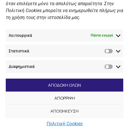
Πολιτική Ιστοσελίδας
όταν επιλέγετε μόνο τα απολύτως απαραίτητα. Στην
Πολιτική Cookies μπορείτε να ενημερωθείτε πλήρως για
Πολιτική Cookies Iστοσελίδας
τη χρήση τους στην ιστοσελίδα μας.
Γενική Πολιτική ΝΟΒ
Ενημέρωση Βιντεοεπιτήρησης
Λειτουργικά
Ενημέρωση Summer Camp
Πάντα ενεργό
Στατιστικά
ΕΠΙΚΟΙΝΩΝΊΑ
Στατιστ
Διαφημιστικά
+30 210 89 62 416
Διαφημι
+30 210 89 62 142
nov@nov.gr
ΑΠΟΔΟΧΗ ΟΛΩΝ
Ναυτικός Όμιλος Βουλιαγμένης Λαιμός Βουλιαγμένης
ΑΠΟΡΡΙΨΗ
166 71
ΑΠΟΘΗΚΕΥΣΗ
[dc_copyright]
Πολιτική Cookies