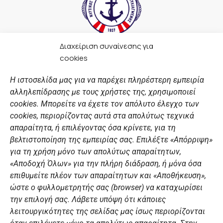
Διαχείριση συναίνεσης για
F
I
Y
L
cookies
a
n
o
i
c
s
u
n
Η ιστοσελίδα μας για να παρέχει πληρέστερη εμπειρία
e
t
t
k
αλληλεπίδρασης με τους χρήστες της, χρησιμοποιεί
b
a
u
e
ΣΎΝΔΕΣΜΟΙ
o
g
b
d
cookies. Μπορείτε να έχετε τον απόλυτο έλεγχο των
o
r
e
i
cookies, περιορίζοντας αυτά στα απολύτως τεχνικά
k
a
n
Αθλητικές σχολές
απαραίτητα, ή επιλέγοντας όσα κρίνετε, για τη
m
Διάπλους
βελτιστοποίηση της εμπειρίας σας. Επιλέξτε «Απόρριψη»
για τη χρήση μόνο των απολύτως απαραίτητων,
Χορηγοί
«Αποδοχή Όλων» για την πλήρη διάδραση, ή μόνα όσα
Summer Camp
επιθυμείτε πλέον των απαραίτητων και «Αποθήκευση»,
ώστε ο φυλλομετρητής σας (browser) να καταχωρίσει
ΠΡΟΣΩΠΙΚΑ ΔΕΔΟΜΕΝΑ
την επιλογή σας. Λάβετε υπόψη ότι κάποιες
λειτουργικότητες της σελίδας μας ίσως περιορίζονται
Πολιτική Ιστοσελίδας