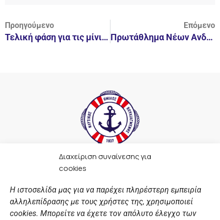
Προηγούμενο
Επόμενο
Τελική φάση για τις μίνι-Κορασίδες, (νωρίτερα λόγω δημοψηφίσματος)!
Πρωτάθλημα Νέων Ανδρών Υδατοσφαίρισης! 09-12.07.15
Διαχείριση συναίνεσης για
F
I
Y
L
cookies
a
n
o
i
c
s
u
n
Η ιστοσελίδα μας για να παρέχει πληρέστερη εμπειρία
e
t
t
k
αλληλεπίδρασης με τους χρήστες της, χρησιμοποιεί
b
a
u
e
ΣΎΝΔΕΣΜΟΙ
o
g
b
d
cookies. Μπορείτε να έχετε τον απόλυτο έλεγχο των