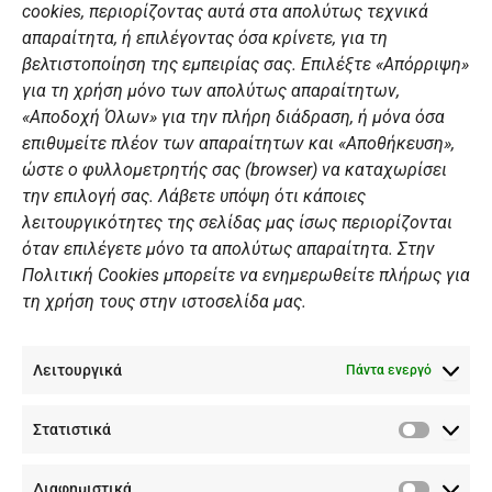
o
r
e
i
cookies, περιορίζοντας αυτά στα απολύτως τεχνικά
k
a
n
Αθλητικές σχολές
απαραίτητα, ή επιλέγοντας όσα κρίνετε, για τη
m
Διάπλους
βελτιστοποίηση της εμπειρίας σας. Επιλέξτε «Απόρριψη»
για τη χρήση μόνο των απολύτως απαραίτητων,
Χορηγοί
«Αποδοχή Όλων» για την πλήρη διάδραση, ή μόνα όσα
Summer Camp
επιθυμείτε πλέον των απαραίτητων και «Αποθήκευση»,
ώστε ο φυλλομετρητής σας (browser) να καταχωρίσει
ΠΡΟΣΩΠΙΚΑ ΔΕΔΟΜΕΝΑ
την επιλογή σας. Λάβετε υπόψη ότι κάποιες
λειτουργικότητες της σελίδας μας ίσως περιορίζονται
Πολιτική Ιστοσελίδας
όταν επιλέγετε μόνο τα απολύτως απαραίτητα. Στην
Πολιτική Cookies μπορείτε να ενημερωθείτε πλήρως για
Πολιτική Cookies Iστοσελίδας
τη χρήση τους στην ιστοσελίδα μας.
Γενική Πολιτική ΝΟΒ
Ενημέρωση Βιντεοεπιτήρησης
Λειτουργικά
Ενημέρωση Summer Camp
Πάντα ενεργό
Στατιστικά
ΕΠΙΚΟΙΝΩΝΊΑ
Στατιστ
Διαφημιστικά