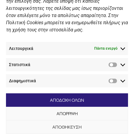
ΠΡΟΣΩΠΙΚΑ ΔΕΔΟΜΕΝΑ
την επιλογή σας. Λάβετε υπόψη ότι κάποιες
λειτουργικότητες της σελίδας μας ίσως περιορίζονται
Πολιτική Ιστοσελίδας
όταν επιλέγετε μόνο τα απολύτως απαραίτητα. Στην
Πολιτική Cookies μπορείτε να ενημερωθείτε πλήρως για
Πολιτική Cookies Iστοσελίδας
τη χρήση τους στην ιστοσελίδα μας.
Γενική Πολιτική ΝΟΒ
Ενημέρωση Βιντεοεπιτήρησης
Λειτουργικά
Ενημέρωση Summer Camp
Πάντα ενεργό
Στατιστικά
ΕΠΙΚΟΙΝΩΝΊΑ
Στατιστ
Διαφημιστικά
+30 210 89 62 416
Διαφημι
+30 210 89 62 142
nov@nov.gr
ΑΠΟΔΟΧΗ ΟΛΩΝ
Ναυτικός Όμιλος Βουλιαγμένης Λαιμός Βουλιαγμένης
ΑΠΟΡΡΙΨΗ
166 71
ΑΠΟΘΗΚΕΥΣΗ