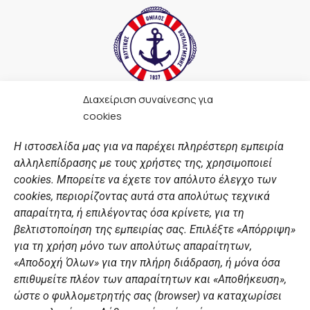
Διαχείριση συναίνεσης για
F
I
Y
L
cookies
a
n
o
i
c
s
u
n
Η ιστοσελίδα μας για να παρέχει πληρέστερη εμπειρία
e
t
t
k
αλληλεπίδρασης με τους χρήστες της, χρησιμοποιεί
b
a
u
e
ΣΎΝΔΕΣΜΟΙ
o
g
b
d
cookies. Μπορείτε να έχετε τον απόλυτο έλεγχο των
o
r
e
i
cookies, περιορίζοντας αυτά στα απολύτως τεχνικά
k
a
n
Αθλητικές σχολές
απαραίτητα, ή επιλέγοντας όσα κρίνετε, για τη
m
Διάπλους
βελτιστοποίηση της εμπειρίας σας. Επιλέξτε «Απόρριψη»
για τη χρήση μόνο των απολύτως απαραίτητων,
Χορηγοί
«Αποδοχή Όλων» για την πλήρη διάδραση, ή μόνα όσα
Summer Camp
επιθυμείτε πλέον των απαραίτητων και «Αποθήκευση»,
ώστε ο φυλλομετρητής σας (browser) να καταχωρίσει