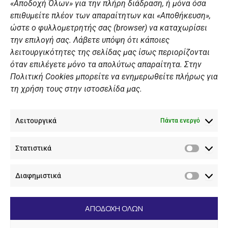
«Αποδοχή Όλων» για την πλήρη διάδραση, ή μόνα όσα
Summer Camp
επιθυμείτε πλέον των απαραίτητων και «Αποθήκευση»,
ώστε ο φυλλομετρητής σας (browser) να καταχωρίσει
ΠΡΟΣΩΠΙΚΑ ΔΕΔΟΜΕΝΑ
την επιλογή σας. Λάβετε υπόψη ότι κάποιες
λειτουργικότητες της σελίδας μας ίσως περιορίζονται
Πολιτική Ιστοσελίδας
όταν επιλέγετε μόνο τα απολύτως απαραίτητα. Στην
Πολιτική Cookies μπορείτε να ενημερωθείτε πλήρως για
Πολιτική Cookies Iστοσελίδας
τη χρήση τους στην ιστοσελίδα μας.
Γενική Πολιτική ΝΟΒ
Ενημέρωση Βιντεοεπιτήρησης
Λειτουργικά
Ενημέρωση Summer Camp
Πάντα ενεργό
Στατιστικά
ΕΠΙΚΟΙΝΩΝΊΑ
Στατιστ
Διαφημιστικά
+30 210 89 62 416
Διαφημι
+30 210 89 62 142
nov@nov.gr
ΑΠΟΔΟΧΗ ΟΛΩΝ
Ναυτικός Όμιλος Βουλιαγμένης Λαιμός Βουλιαγμένης