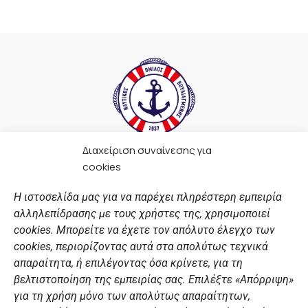
Διαχείριση συναίνεσης για
F
I
Y
L
cookies
a
n
o
i
c
s
u
n
Η ιστοσελίδα μας για να παρέχει πληρέστερη εμπειρία
e
t
t
k
αλληλεπίδρασης με τους χρήστες της, χρησιμοποιεί
b
a
u
e
ΣΎΝΔΕΣΜΟΙ
o
g
b
d
cookies. Μπορείτε να έχετε τον απόλυτο έλεγχο των
o
r
e
i
cookies, περιορίζοντας αυτά στα απολύτως τεχνικά
k
a
n
Αθλητικές σχολές
απαραίτητα, ή επιλέγοντας όσα κρίνετε, για τη
m
Διάπλους
βελτιστοποίηση της εμπειρίας σας. Επιλέξτε «Απόρριψη»
για τη χρήση μόνο των απολύτως απαραίτητων,
Χορηγοί