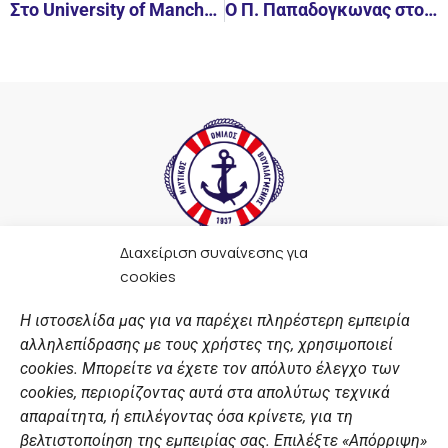
Στο University of Manchester ο Λευτέρης!
Ο Π. Παπαδογκωνας στον ΝΟΒ
Διαχείριση συναίνεσης για
F
I
Y
L
cookies
a
n
o
i
c
s
u
n
Η ιστοσελίδα μας για να παρέχει πληρέστερη εμπειρία
e
t
t
k
αλληλεπίδρασης με τους χρήστες της, χρησιμοποιεί
b
a
u
e
ΣΎΝΔΕΣΜΟΙ
o
g
b
d
cookies. Μπορείτε να έχετε τον απόλυτο έλεγχο των
o
r
e
i
cookies, περιορίζοντας αυτά στα απολύτως τεχνικά
k
a
n
Αθλητικές σχολές
απαραίτητα, ή επιλέγοντας όσα κρίνετε, για τη
m
Διάπλους
βελτιστοποίηση της εμπειρίας σας. Επιλέξτε «Απόρριψη»