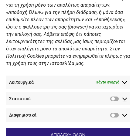
για τη χρήση μόνο των απολύτως απαραίτητων,
Χορηγοί
«Αποδοχή Όλων» για την πλήρη διάδραση, ή μόνα όσα
Summer Camp
επιθυμείτε πλέον των απαραίτητων και «Αποθήκευση»,
ώστε ο φυλλομετρητής σας (browser) να καταχωρίσει
ΠΡΟΣΩΠΙΚΑ ΔΕΔΟΜΕΝΑ
την επιλογή σας. Λάβετε υπόψη ότι κάποιες
λειτουργικότητες της σελίδας μας ίσως περιορίζονται
Πολιτική Ιστοσελίδας
όταν επιλέγετε μόνο τα απολύτως απαραίτητα. Στην
Πολιτική Cookies μπορείτε να ενημερωθείτε πλήρως για
Πολιτική Cookies Iστοσελίδας
τη χρήση τους στην ιστοσελίδα μας.
Γενική Πολιτική ΝΟΒ
Ενημέρωση Βιντεοεπιτήρησης
Λειτουργικά
Ενημέρωση Summer Camp
Πάντα ενεργό
Στατιστικά
ΕΠΙΚΟΙΝΩΝΊΑ
Στατιστ
Διαφημιστικά
+30 210 89 62 416
Διαφημι
+30 210 89 62 142
nov@nov.gr
ΑΠΟΔΟΧΗ ΟΛΩΝ