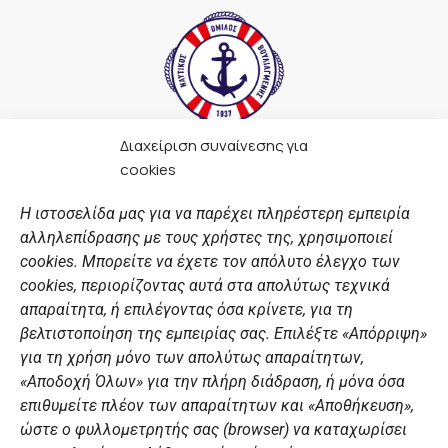
Διαχείριση συναίνεσης για
F
I
Y
L
cookies
a
n
o
i
c
s
u
n
Η ιστοσελίδα μας για να παρέχει πληρέστερη εμπειρία
e
t
t
k
αλληλεπίδρασης με τους χρήστες της, χρησιμοποιεί
b
a
u
e
ΣΎΝΔΕΣΜΟΙ
o
g
b
d
cookies. Μπορείτε να έχετε τον απόλυτο έλεγχο των
o
r
e
i
cookies, περιορίζοντας αυτά στα απολύτως τεχνικά
k
a
n
Αθλητικές σχολές
απαραίτητα, ή επιλέγοντας όσα κρίνετε, για τη
m
Διάπλους
βελτιστοποίηση της εμπειρίας σας. Επιλέξτε «Απόρριψη»
για τη χρήση μόνο των απολύτως απαραίτητων,
Χορηγοί
«Αποδοχή Όλων» για την πλήρη διάδραση, ή μόνα όσα
Summer Camp
επιθυμείτε πλέον των απαραίτητων και «Αποθήκευση»,
ώστε ο φυλλομετρητής σας (browser) να καταχωρίσει