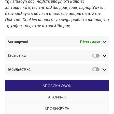
ΠΡΟΣΩΠΙΚΑ ΔΕΔΟΜΕΝΑ
την επιλογή σας. Λάβετε υπόψη ότι κάποιες
λειτουργικότητες της σελίδας μας ίσως περιορίζονται
Πολιτική Ιστοσελίδας
όταν επιλέγετε μόνο τα απολύτως απαραίτητα. Στην
Πολιτική Cookies μπορείτε να ενημερωθείτε πλήρως για
Πολιτική Cookies Iστοσελίδας
τη χρήση τους στην ιστοσελίδα μας.
Γενική Πολιτική ΝΟΒ
Ενημέρωση Βιντεοεπιτήρησης
Λειτουργικά
Ενημέρωση Summer Camp
Πάντα ενεργό
Στατιστικά
ΕΠΙΚΟΙΝΩΝΊΑ
Στατιστ
Διαφημιστικά
+30 210 89 62 416
Διαφημι
+30 210 89 62 142
nov@nov.gr
ΑΠΟΔΟΧΗ ΟΛΩΝ
Ναυτικός Όμιλος Βουλιαγμένης Λαιμός Βουλιαγμένης
ΑΠΟΡΡΙΨΗ
166 71
ΑΠΟΘΗΚΕΥΣΗ