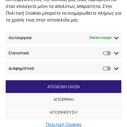
Πολιτική Ιστοσελίδας
όταν επιλέγετε μόνο τα απολύτως απαραίτητα. Στην
Πολιτική Cookies μπορείτε να ενημερωθείτε πλήρως για
Πολιτική Cookies Iστοσελίδας
τη χρήση τους στην ιστοσελίδα μας.
Γενική Πολιτική ΝΟΒ
Ενημέρωση Βιντεοεπιτήρησης
Λειτουργικά
Ενημέρωση Summer Camp
Πάντα ενεργό
Στατιστικά
ΕΠΙΚΟΙΝΩΝΊΑ
Στατιστ
Διαφημιστικά
+30 210 89 62 416
Διαφημι
+30 210 89 62 142
nov@nov.gr
ΑΠΟΔΟΧΗ ΟΛΩΝ
Ναυτικός Όμιλος Βουλιαγμένης Λαιμός Βουλιαγμένης
ΑΠΟΡΡΙΨΗ
166 71
ΑΠΟΘΗΚΕΥΣΗ
[dc_copyright]
Πολιτική Cookies