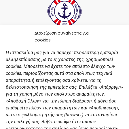
Διαχείριση συναίνεσης για
F
I
Y
L
cookies
a
n
o
i
c
s
u
n
Η ιστοσελίδα μας για να παρέχει πληρέστερη εμπειρία
e
t
t
k
αλληλεπίδρασης με τους χρήστες της, χρησιμοποιεί
b
a
u
e
ΣΎΝΔΕΣΜΟΙ
o
g
b
d
cookies. Μπορείτε να έχετε τον απόλυτο έλεγχο των
o
r
e
i
cookies, περιορίζοντας αυτά στα απολύτως τεχνικά
k
a
n
Αθλητικές σχολές
απαραίτητα, ή επιλέγοντας όσα κρίνετε, για τη
m
Διάπλους
βελτιστοποίηση της εμπειρίας σας. Επιλέξτε «Απόρριψη»
για τη χρήση μόνο των απολύτως απαραίτητων,
Χορηγοί
«Αποδοχή Όλων» για την πλήρη διάδραση, ή μόνα όσα
Summer Camp
επιθυμείτε πλέον των απαραίτητων και «Αποθήκευση»,
ώστε ο φυλλομετρητής σας (browser) να καταχωρίσει
ΠΡΟΣΩΠΙΚΑ ΔΕΔΟΜΕΝΑ
την επιλογή σας. Λάβετε υπόψη ότι κάποιες
λειτουργικότητες της σελίδας μας ίσως περιορίζονται