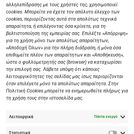
αλληλεπίδρασης με τους χρήστες της, χρησιμοποιεί
b
a
u
e
ΣΎΝΔΕΣΜΟΙ
o
g
b
d
cookies. Μπορείτε να έχετε τον απόλυτο έλεγχο των
o
r
e
i
cookies, περιορίζοντας αυτά στα απολύτως τεχνικά
k
a
n
Αθλητικές σχολές
απαραίτητα, ή επιλέγοντας όσα κρίνετε, για τη
m
Διάπλους
βελτιστοποίηση της εμπειρίας σας. Επιλέξτε «Απόρριψη»
για τη χρήση μόνο των απολύτως απαραίτητων,
Χορηγοί
«Αποδοχή Όλων» για την πλήρη διάδραση, ή μόνα όσα
Summer Camp
επιθυμείτε πλέον των απαραίτητων και «Αποθήκευση»,
ώστε ο φυλλομετρητής σας (browser) να καταχωρίσει
ΠΡΟΣΩΠΙΚΑ ΔΕΔΟΜΕΝΑ
την επιλογή σας. Λάβετε υπόψη ότι κάποιες
λειτουργικότητες της σελίδας μας ίσως περιορίζονται
Πολιτική Ιστοσελίδας
όταν επιλέγετε μόνο τα απολύτως απαραίτητα. Στην
Πολιτική Cookies μπορείτε να ενημερωθείτε πλήρως για
Πολιτική Cookies Iστοσελίδας
τη χρήση τους στην ιστοσελίδα μας.
Γενική Πολιτική ΝΟΒ
Ενημέρωση Βιντεοεπιτήρησης
Λειτουργικά
Ενημέρωση Summer Camp
Πάντα ενεργό
Στατιστικά