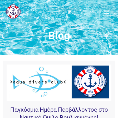
Μετάβαση
στο
περιεχόμενο
Blog
Παγκόσμια Ημέρα Περβάλλοντος στο
Ναυτικό Όμιλο Βουλιαγμένης!