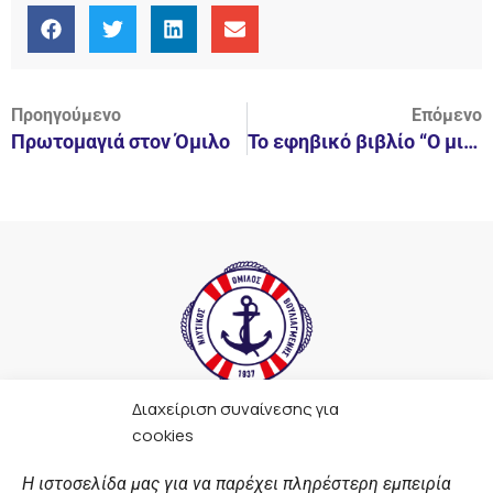
Προηγούμενο
Επόμενο
Πρωτομαγιά στον Όμιλο
Το εφηβικό βιβλίο “Ο μικρός Θεός” στον Όμιλο, μαζί με έκθεση Γλυπτικής!
Διαχείριση συναίνεσης για
F
I
Y
L
cookies
a
n
o
i
c
s
u
n
Η ιστοσελίδα μας για να παρέχει πληρέστερη εμπειρία
e
t
t
k