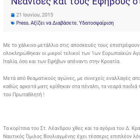
Νεάνιδες και τους Έφηβους σ
21 Ιουνίου, 2015
Press
,
Αξίζει να Διαβάσετε
,
Υδατοσφαίριση
Με το χάλκινο μετάλλιο στις αποσκευές τους επιστρέφουν
ολοκληρώθηκαν οι μικροί τελικοί των 1ων Ευρωπαϊκών Αγ
Ιταλία, όσο και των Εφήβων απέναντι στην Κροατία.
Μετά από θεαματικούς αγώνες, με συνεχείς εναλλαγές απο
καθώς αρκετά ματς κρίθηκαν στα πέναλτι, τα νεαρά παιδιά 
του Πρωταθλητή !
Τα κορίτσια του Στ. Λέανδρου χθες και τα αγόρια του Δ. Κ
Ναυτικός Όμιλος Βουλιαγμένης έχει τέσσερις επιπλέον λόγ