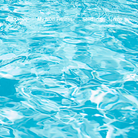
Διάπλους
My NOB Fitness
Solidarity
Νέα