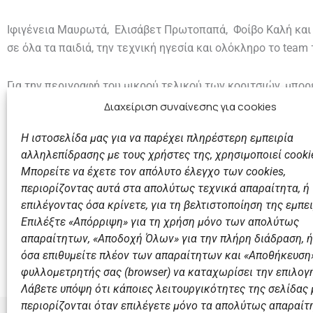
Ιφιγένεια Μαυρωτά, Ελισάβετ Πρωτοπαπά, Φοίβο Καλή και 
σε όλα τα παιδιά, την τεχνική ηγεσία και ολόκληρο το team
Για την περιγραφή του μικρού τελικού των κοριτσιών, μπο
αγοριών,
εδώ
(από το waterpololive.gr)
Διαχείριση συναίνεσης για cookies
Η ιστοσελίδα μας για να παρέχει πληρέστερη εμπειρία
αλληλεπίδρασης με τους χρήστες της, χρησιμοποιεί cooki
Μπορείτε να έχετε τον απόλυτο έλεγχο των cookies,
περιορίζοντας αυτά στα απολύτως τεχνικά απαραίτητα, ή
επιλέγοντας όσα κρίνετε, για τη βελτιστοποίηση της εμπει
Επιλέξτε «Απόρριψη» για τη χρήση μόνο των απολύτως
Προηγούμενο
απαραίτητων, «Αποδοχή Όλων» για την πλήρη διάδραση, ή
Οι μίνι Παίδες ξεκινούν σήμερα τη Β΄φάση Πρωταθλ
όσα επιθυμείτε πλέον των απαραίτητων και «Αποθήκευση»
φυλλομετρητής σας (browser) να καταχωρίσει την επιλογή
Λάβετε υπόψη ότι κάποιες λειτουργικότητες της σελίδας
περιορίζονται όταν επιλέγετε μόνο τα απολύτως απαραίτ