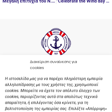
Μεγάλη επιτυχία του Ν.Ο.Β. στον Διασυλλογικό αγώνα ιστιοσανίδας στον ΑΟΓ
“Celebrate the Wind day Regatta” στον Ν.Ο.Β. για τους μικρούς ιστιοπλόους των Ακαδημιών του Ν.Ο.Β.
Διαχείριση συναίνεσης για
F
I
Y
L
cookies
a
n
o
i
c
s
u
n
Η ιστοσελίδα μας για να παρέχει πληρέστερη εμπειρία
e
t
t
k
αλληλεπίδρασης με τους χρήστες της, χρησιμοποιεί
b
a
u
e
ΣΎΝΔΕΣΜΟΙ
o
g
b
d
cookies. Μπορείτε να έχετε τον απόλυτο έλεγχο των
o
r
e
i
cookies, περιορίζοντας αυτά στα απολύτως τεχνικά
k
a
n
Αθλητικές σχολές
απαραίτητα, ή επιλέγοντας όσα κρίνετε, για τη
m
Διάπλους
βελτιστοποίηση της εμπειρίας σας. Επιλέξτε «Απόρριψη»