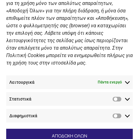
για τη χρήση μόνο των απολύτως απαραίτητων,
Χορηγοί
«Αποδοχή Όλων» για την πλήρη διάδραση, ή μόνα όσα
Summer Camp
επιθυμείτε πλέον των απαραίτητων και «Αποθήκευση»,
ώστε ο φυλλομετρητής σας (browser) να καταχωρίσει
ΠΡΟΣΩΠΙΚΑ ΔΕΔΟΜΕΝΑ
την επιλογή σας. Λάβετε υπόψη ότι κάποιες
λειτουργικότητες της σελίδας μας ίσως περιορίζονται
Πολιτική Ιστοσελίδας
όταν επιλέγετε μόνο τα απολύτως απαραίτητα. Στην
Πολιτική Cookies μπορείτε να ενημερωθείτε πλήρως για
Πολιτική Cookies Iστοσελίδας
τη χρήση τους στην ιστοσελίδα μας.
Γενική Πολιτική ΝΟΒ
Ενημέρωση Βιντεοεπιτήρησης
Λειτουργικά
Ενημέρωση Summer Camp
Πάντα ενεργό
Στατιστικά
ΕΠΙΚΟΙΝΩΝΊΑ
Στατιστ
Διαφημιστικά
+30 210 89 62 416
Διαφημι
+30 210 89 62 142
nov@nov.gr
ΑΠΟΔΟΧΗ ΟΛΩΝ