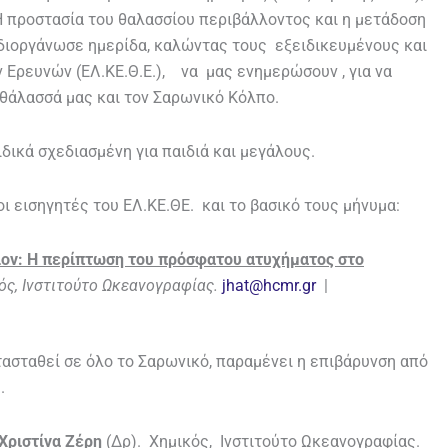
Η προστασία του θαλασσίου περιβάλλοντος και η μετάδοση
, διοργάνωσε ημερίδα, καλώντας τους εξειδικευμένους και
Ερευνών (ΕΛ.ΚΕ.Θ.Ε.), να μας ενημερώσουν , για να
 θάλασσά μας και τον Σαρωνικό Κόλπο.
ιδικά σχεδιασμένη για παιδιά και μεγάλους.
 εισηγητές του ΕΛ.ΚΕ.ΘΕ. και το βασικό τους μήνυμα:
λον: Η περίπτωση του πρόσφατου ατυχήματος στο
ός, Ινστιτούτο Ωκεανογραφίας.
jhat@hcmr.gr
|
ασταθεί σε όλο το Σαρωνικό, παραμένει η επιβάρυνση από
.
Χριστίνα Ζέρη
(Δρ). Χημικός, Ινστιτούτο Ωκεανογραφίας.