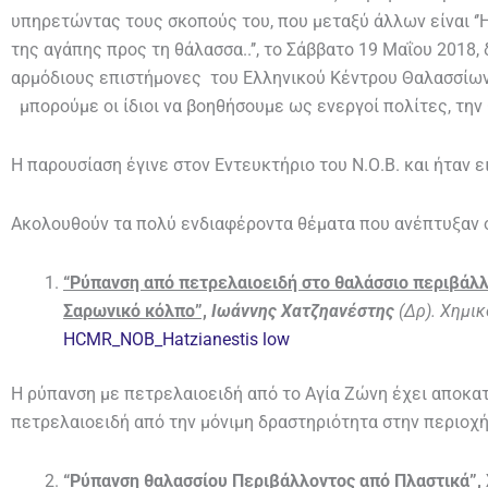
υπηρετώντας τους σκοπούς του, που μεταξύ άλλων είναι ‘’
της αγάπης προς τη θάλασσα..’’, το Σάββατο 19 Μαΐου 2018
αρμόδιους επιστήμονες του Ελληνικού Κέντρου Θαλασσίων 
μπορούμε οι ίδιοι να βοηθήσουμε ως ενεργοί πολίτες, την
Η παρουσίαση έγινε στον Εντευκτήριο του Ν.Ο.Β. και ήταν ε
Ακολουθούν τα πολύ ενδιαφέροντα θέματα που ανέπτυξαν οι
“Ρύπανση από πετρελαιοειδή στο θαλάσσιο περιβάλ
Σαρωνικό κόλπο”,
Ιωάννης Χατζηανέστης
(Δρ). Χημικ
HCMR_NOB_Hatzianestis low
Η ρύπανση με πετρελαιοειδή από το Αγία Ζώνη έχει αποκατ
πετρελαιοειδή από την μόνιμη δραστηριότητα στην περιοχή
“Ρύπανση θαλασσίου Περιβάλλοντος από Πλαστικά”,