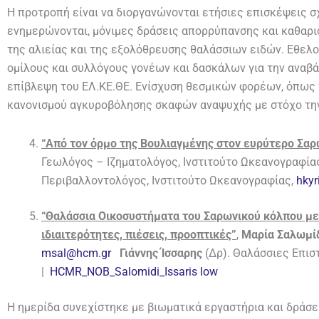
Η προτροπή είναι να διοργανώνονται ετήσιες επισκέψεις σ
ενημερώνονται, μόνιμες δράσεις απορρύπανσης και καθαρι
της αλιείας και της εξολόθρευσης θαλάσσιων ειδών. Εθελο
ομίλους και συλλόγους γονέων και δασκάλων για την αναβά
επίβλεψη του ΕΛ.ΚΕ.ΘΕ. Ενίσχυση θεσμικών φορέων, όπως 
κανονισμού αγκυροβόλησης σκαφών αναψυχής με στόχο την
“Από τον όρμο της Βουλιαγμένης στον ευρύτερο Σαρω
Γεωλόγος – Ιζηματολόγος, Ινστιτούτο Ωκεανογραφία
Περιβαλλοντολόγος, Ινστιτούτο Ωκεανογραφίας,
hkyr
“Θαλάσσια Οικοσυστήματα του Σαρωνικού κόλπου με
ιδιαιτερότητες, πιέσεις, προοπτικές”
,
Μαρία Σαλωμί
msal@hcm.gr
Γιάννης Ίσσαρης
(Δρ). Θαλάσσιες Επισ
|
HCMR_NOB_Salomidi_Issaris low
H ημερίδα συνεχίστηκε με βιωματικά εργαστήρια και δράσει