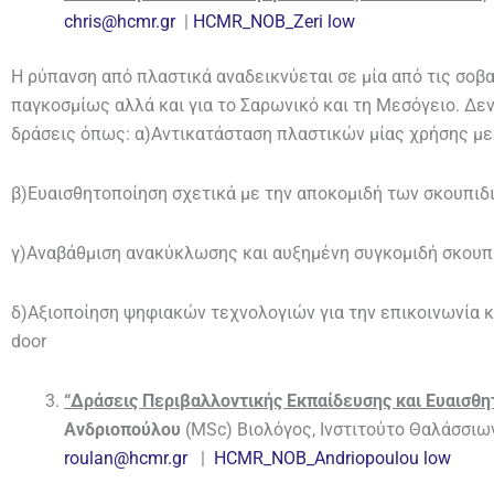
chris@hcmr.gr
|
HCMR_NOB_Zeri low
Η ρύπανση από πλαστικά αναδεικνύεται σε μία από τις σοβ
παγκοσμίως αλλά και για το Σαρωνικό και τη Μεσόγειο. Δεν
δράσεις όπως: α)Αντικατάσταση πλαστικών μίας χρήσης με
β)Ευαισθητοποίηση σχετικά με την αποκομιδή των σκουπιδ
γ)Αναβάθμιση ανακύκλωσης και αυξημένη συγκομιδή σκουπ
δ)Αξιοποίηση ψηφιακών τεχνολογιών για την επικοινωνία κα
door
“Δράσεις Περιβαλλοντικής Εκπαίδευσης και Ευαισθ
Ανδριοπούλου
(MSc) Βιολόγος, Ινστιτούτο Θαλάσσι
roulan@hcmr.gr
|
HCMR_NOB_Andriopoulou low