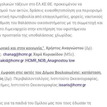
χολικών τάξεων στο ΕΛ.ΚΕ.ΘΕ. προκειμένου να
σμού των ακτών, δράσεις ευαισθητοποίηση για περιορισμό
ντική πρωτοβουλία από επαγγελματίες, φορείς, ναυτικούς
θμιση του θαλάσσιου οικοσυστήματος με τη συμμετοχή και
το Λιμεναρχείο στην επιτήρηση του υφιστάμενου
 προστασία της υποθαλάσσιας χλωρίδας.
νικό και στην κοινωνία.”
,
Χρήστος Αναγνώστου
(Δρ).
ς.
chanag@hcmr.gr
,
Χαρά Κυριακίδου
(MSc).
iakid@hcmr.gr
|
HCMR_NOB_Anagnostou low
 έμφαση στις ακτές του Δήμου Βουλιαγμένης: κατάσταση,
δη
(Δρ). Περιβαλλοντολόγος, Ινστιτούτο Ωκεανογραφίας,
τήμες, Ινστιτούτο Ωκεανογραφίας.
issaris@hcmr.gr
ς για τα παιδιά του Ομίλου μας που τους έδωσαν τη