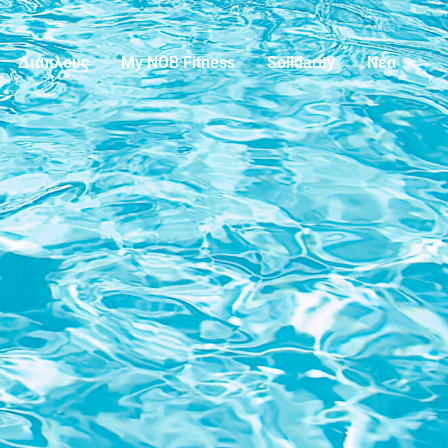
Διάπλους
My NOB Fitness
Solidarity
Νέα