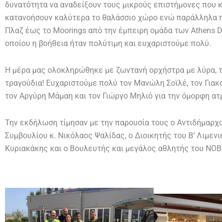
δυνατότητα να αναδείξουν τους μικρούς επιστήμονες που κ
κατανοήσουν καλύτερα το θαλάσσιο χώρο ενώ παράλληλα π
Πλαζ έως το Moorings από την έμπειρη ομάδα των Athens D
οποίου η βοήθεια ήταν πολύτιμη και ευχαριστούμε πολύ.
Η μέρα μας ολοκληρώθηκε με ζωντανή ορχήστρα με λύρα, τσ
τραγούδια! Ευχαριστούμε πολύ τον Μανώλη Σοϊλέ, τον Γιακ
τον Αργύρη Μάμαη και τον Γιώργο Μηλιό για την όμορφη α
Την εκδήλωση τίμησαν με την παρουσία τους ο Αντιδήμαρχ
Συμβουλίου κ. Νικόλαος Ψαλίδας, ο Διοικητής του Β’ Λιμε
Κυριακάκης και ο Βουλευτής και μεγάλος αθλητής του ΝΟΒ