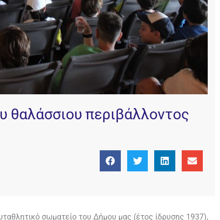
ου θαλάσσιου περιβάλλοντος
.
αθλητικό σωματείο του Δήμου μας (έτος ίδρυσης 1937),