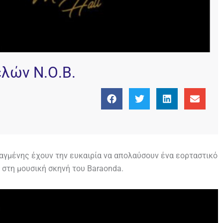
λών Ν.Ο.Β.
αγμένης έχουν την ευκαιρία να απολαύσουν ένα εορταστικό
 στη μουσική σκηνή του Baraonda.