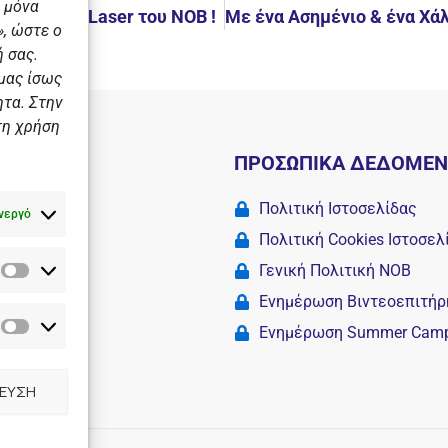
 μόνα
λιο για τα Laser του ΝΟΒ !
, ώστε ο
 σας.
 μας ίσως
ητα. Στην
τη χρήση
Ι
ΠΡΟΣΩΠΙΚΑ ΔΕΔΟΜΕ
 σχολές
Πολιτική Ιστοσελίδας
νεργό
Πολιτική Cookies Iστοσελ
Γενική Πολιτική ΝΟΒ
Στατιστικά
Camp
Ενημέρωση Βιντεοεπιτήρ
Ενημέρωση Summer Cam
Διαφημιστικά
ΕΥΣΗ