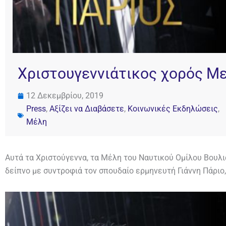
Χριστουγεννιάτικος χορός Με
12 Δεκεμβρίου, 2019
Press
,
Αξίζει να Διαβάσετε
,
Κοινωνικές Εκδηλώσεις
,
Μέλη
Αυτά τα Χριστούγεννα, τα Μέλη του Ναυτικού Ομίλου Βουλι
δείπνο με συντροφιά τον σπουδαίο ερμηνευτή Γιάννη Πάριο,