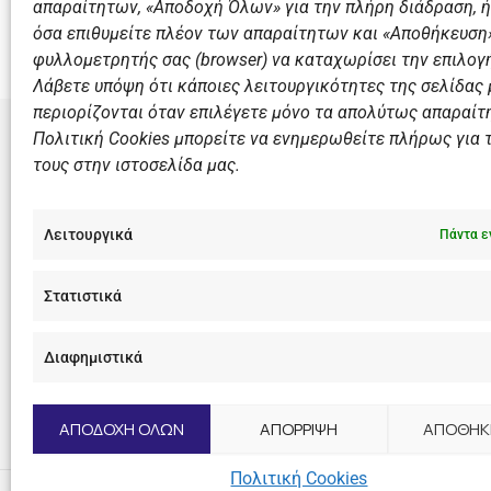
απαραίτητων, «Αποδοχή Όλων» για την πλήρη διάδραση, ή
Δελφίνεια 2019: 3 Χρυσά 3 Αργυρά κι 1 Χάλκινο μετάλ
όσα επιθυμείτε πλέον των απαραίτητων και «Αποθήκευση»
φυλλομετρητής σας (browser) να καταχωρίσει την επιλογή
Λάβετε υπόψη ότι κάποιες λειτουργικότητες της σελίδας
περιορίζονται όταν επιλέγετε μόνο τα απολύτως απαραίτ
Πολιτική Cookies μπορείτε να ενημερωθείτε πλήρως για 
τους στην ιστοσελίδα μας.
ΣΎΝΔΕΣΜΟ
Αθλητικές
Λειτουργικά
Πάντα ε
Διάπλους
Χορηγοί
Στατιστικά
Summer 
Διαφημιστικά
F
I
Y
L
a
n
o
i
c
s
u
n
ΑΠΟΔΟΧΗ ΟΛΩΝ
ΑΠΟΡΡΙΨΗ
ΑΠΟΘΗΚ
e
t
t
k
b
a
u
e
o
g
b
d
Πολιτική Cookies