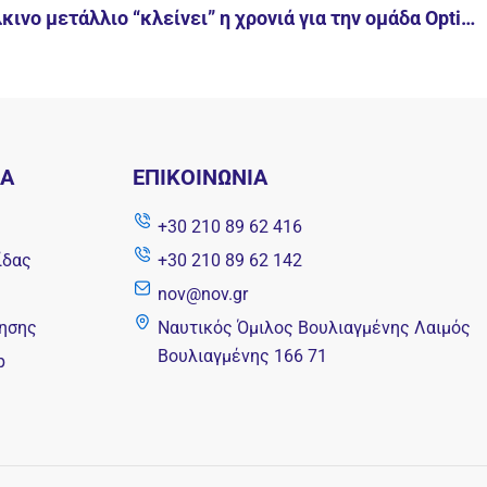
Με ένα Ασημένιο & ένα Χάλκινο μετάλλιο “κλείνει” η χρονιά για την ομάδα Optimist του Ν.Ο.Β.
ΝΑ
ΕΠΙΚΟΙΝΩΝΊΑ
+30 210 89 62 416
ίδας
+30 210 89 62 142
nov@nov.gr
ησης
Ναυτικός Όμιλος Βουλιαγμένης Λαιμός
Βουλιαγμένης 166 71
p