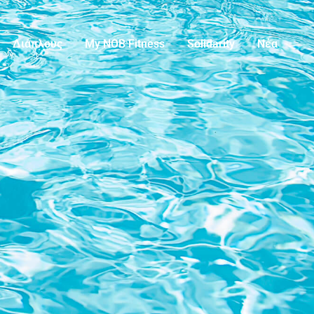
Διάπλους
My NOB Fitness
Solidarity
Νέα