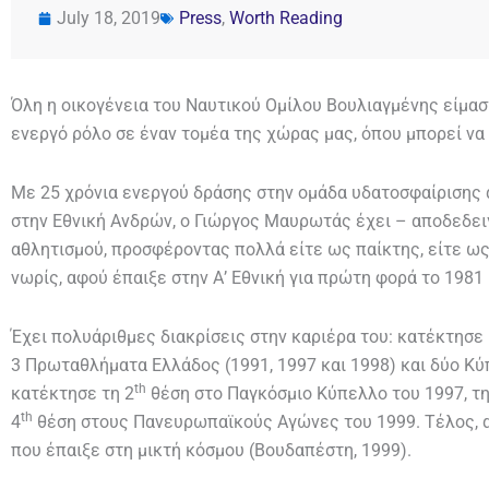
July 18, 2019
Press
,
Worth Reading
Όλη η οικογένεια του Ναυτικού Ομίλου Βουλιαγμένης είμασ
ενεργό ρόλο σε έναν τομέα της χώρας μας, όπου μπορεί να
Με 25 χρόνια ενεργού δράσης στην ομάδα υδατοσφαίρισης 
στην Εθνική Ανδρών, ο Γιώργος Μαυρωτάς έχει – αποδεδει
αθλητισμού, προσφέροντας πολλά είτε ως παίκτης, είτε ω
νωρίς, αφού έπαιξε στην Α’ Εθνική για πρώτη φορά το 1981
Έχει πολυάριθμες διακρίσεις στην καριέρα του: κατέκτησε
3 Πρωταθλήματα Ελλάδος (1991, 1997 και 1998) και δύο Κύ
th
κατέκτησε τη 2
θέση στο Παγκόσμιο Κύπελλο του 1997, τη
th
4
θέση στους Πανευρωπαϊκούς Αγώνες του 1999. Τέλος, 
που έπαιξε στη μικτή κόσμου (Βουδαπέστη, 1999).