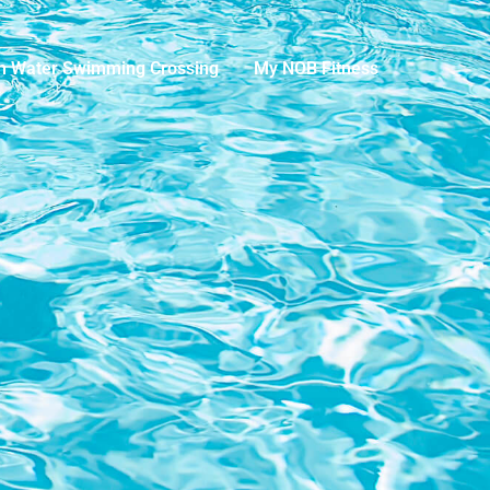
n Water Swimming Crossing
My NOB Fitness