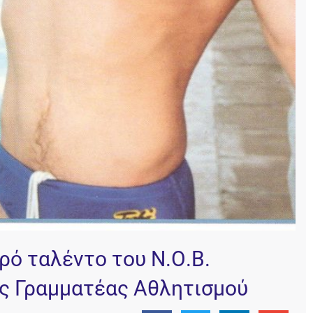
ό ταλέντο του Ν.Ο.Β.
ός Γραμματέας Αθλητισμού