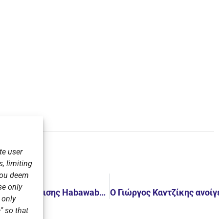
te user
, limiting
 you deem
se only
1η θέση για τους Μπέμπηδες στο διεθνές τουρνουά υδατοσφαίρισης Habawaba Greece
r only
" so that