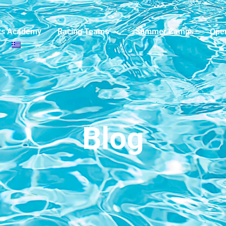
ts Academy
Racing Teams
Summer Camps
Ope
Blog