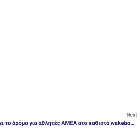
Next
Ο Γιώργος Καντζίκης ανοίγει το δρόμο για αθλητές ΑΜΕΑ στο καθιστό wakeboard στην Ελλάδα