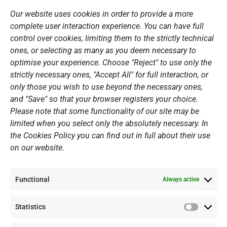
o
g
b
d
o
r
e
i
Our website uses cookies in order to provide a more
k
a
n
Sports Academy
complete user interaction experience. You can have full
m
Open Water Swimming Crossing
control over cookies, limiting them to the strictly technical
ones, or selecting as many as you deem necessary to
Sponsors
optimise your experience. Choose "Reject" to use only the
Summer Camps
strictly necessary ones, "Accept All" for full interaction, or
only those you wish to use beyond the necessary ones,
PERSONAL DATA
and "Save" so that your browser registers your choice.
Please note that some functionality of our site may be
Website Policy
limited when you select only the absolutely necessary. In
the Cookies Policy you can find out in full about their use
Cookie Policy
on our website.
General Policy NOV
Video Surveillance Update
Functional
Summer Camp Update
Always active
Statistics
CONTACT
Statistic