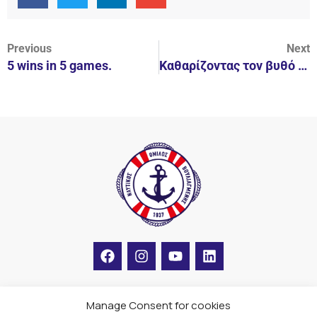
Previous
Next
5 wins in 5 games.
Καθαρίζοντας τον βυθό στον Ν.Ο.Β.
F
I
Y
L
a
n
o
i
c
s
u
n
e
t
t
k
b
a
u
e
Manage Consent for cookies
LINKS