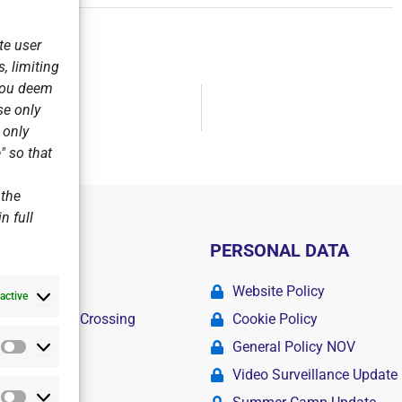
te user
, limiting
 you deem
se only
r only
" so that
 the
n full
PERSONAL DATA
ademy
Website Policy
active
r Swimming Crossing
Cookie Policy
General Policy NOV
Statistics
amps
Video Surveillance Update