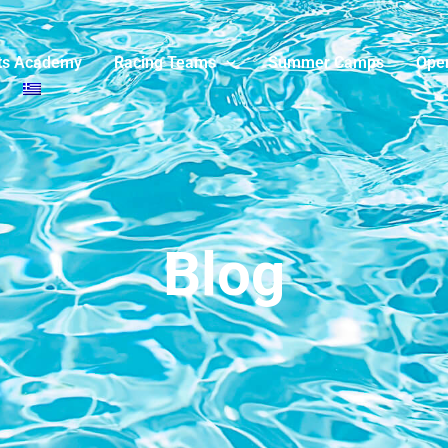
ts Academy
Racing Teams
Summer Camps
Ope
Blog