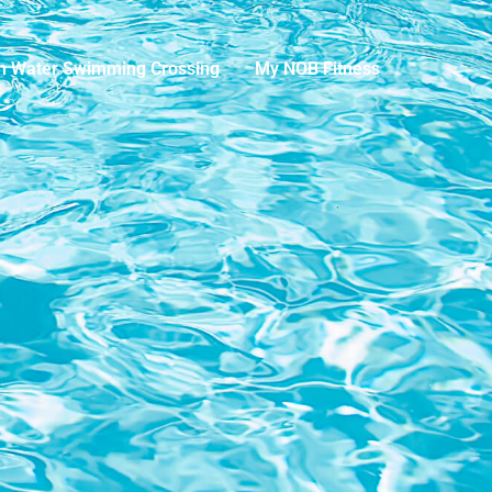
n Water Swimming Crossing
My NOB Fitness