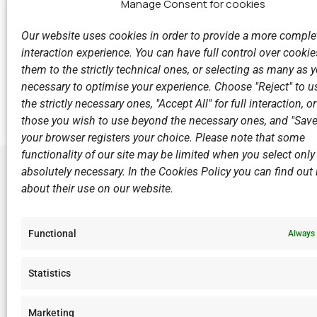
Manage Consent for cookies
Our website uses cookies in order to provide a more comple
interaction experience. You can have full control over cookies
them to the strictly technical ones, or selecting as many as
Previous
necessary to optimise your experience. Choose "Reject" to u
Παρέλαση 28ης Οκτωβρίου 2017
the strictly necessary ones, "Accept All" for full interaction, o
those you wish to use beyond the necessary ones, and "Save
your browser registers your choice. Please note that some
functionality of our site may be limited when you select only
absolutely necessary. In the Cookies Policy you can find out i
about their use on our website.
LINKS
Sports Ac
Functional
Always 
Open Wate
Sponsors
Statistics
Summer C
Marketing