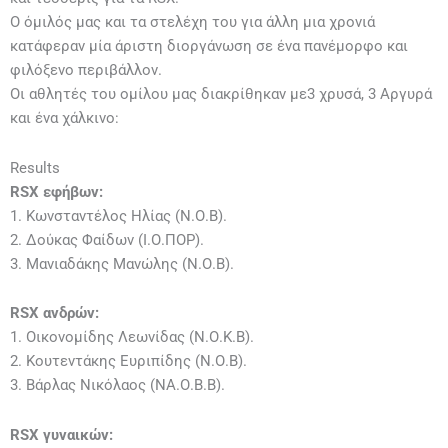
Ο όμιλός μας και τα στελέχη του για άλλη μια χρονιά
κατάφεραν μία άριστη διοργάνωση σε ένα πανέμορφο και
φιλόξενο περιβάλλον.
Οι αθλητές του ομίλου μας διακρίθηκαν με3 χρυσά, 3 Αργυρά
και ένα χάλκινο:
Results
RSX
εφήβων:
1. Κωνσταντέλος Ηλίας (Ν.Ο.Β).
2. Δούκας Φαίδων (Ι.Ο.ΠΟΡ).
3. Μανιαδάκης Μανώλης (Ν.Ο.Β).
RSX
ανδρών:
1. Οικονομίδης Λεωνίδας (Ν.Ο.Κ.Β).
2. Κουτεντάκης Ευριπίδης (Ν.Ο.Β).
3. Βάρλας Νικόλαος (ΝΑ.Ο.Β.Β).
RSX
γυναικών: