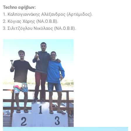
Techno
εφήβων:
1. Καλπογιαννάκης Αλέξανδρος (Αρτέμιδος).
2. Κόγιας Χάρης (ΝΑ.Ο.Β.Β).
3. Σιλιτζόγλου Νικόλαος (ΝΑ.Ο.Β.Β).