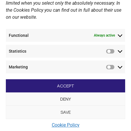
Website Policy
limited when you select only the absolutely necessary. In
the Cookies Policy you can find out in full about their use
Cookie Policy
on our website.
General Policy NOV
Video Surveillance Update
Functional
Summer Camp Update
Always active
Statistics
CONTACT
Statistic
Marketing
+30 210 89 62 416
Marketi
+30 210 89 62 142
nov@nov.gr
ACCEPT
Vouliagmeni Nautical Club, GR - 166 71 Laimos
DENY
Vouliagmeni
SAVE
[dc_copyright]
Cookie Policy