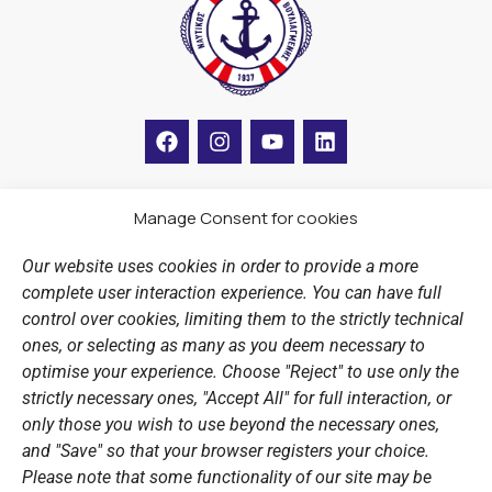
F
I
Y
L
a
n
o
i
c
s
u
n
e
t
t
k
b
a
u
e
Manage Consent for cookies
LINKS
o
g
b
d
o
r
e
i
Our website uses cookies in order to provide a more
k
a
n
Sports Academy
complete user interaction experience. You can have full
m
Open Water Swimming Crossing
control over cookies, limiting them to the strictly technical
ones, or selecting as many as you deem necessary to
Sponsors
optimise your experience. Choose "Reject" to use only the
Summer Camps
strictly necessary ones, "Accept All" for full interaction, or
only those you wish to use beyond the necessary ones,
PERSONAL DATA
and "Save" so that your browser registers your choice.
Please note that some functionality of our site may be