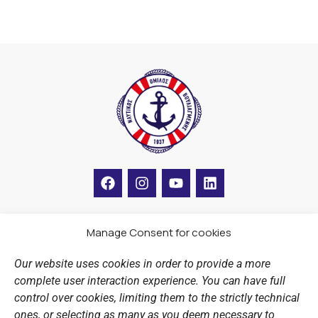
F
I
Y
L
a
n
o
i
c
s
u
n
e
t
t
k
b
a
u
e
Manage Consent for cookies
LINKS
o
g
b
d
o
r
e
i
Our website uses cookies in order to provide a more
k
a
n
Sports Academy
complete user interaction experience. You can have full
m
Open Water Swimming Crossing
control over cookies, limiting them to the strictly technical
ones, or selecting as many as you deem necessary to
Sponsors