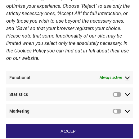
optimise your experience. Choose "Reject" to use only the
Summer Camps
strictly necessary ones, "Accept All" for full interaction, or
only those you wish to use beyond the necessary ones,
PERSONAL DATA
and "Save" so that your browser registers your choice.
Please note that some functionality of our site may be
Website Policy
limited when you select only the absolutely necessary. In
the Cookies Policy you can find out in full about their use
Cookie Policy
on our website.
General Policy NOV
Video Surveillance Update
Functional
Summer Camp Update
Always active
Statistics
CONTACT
Statistic
Marketing
+30 210 89 62 416
Marketi
+30 210 89 62 142
nov@nov.gr
ACCEPT