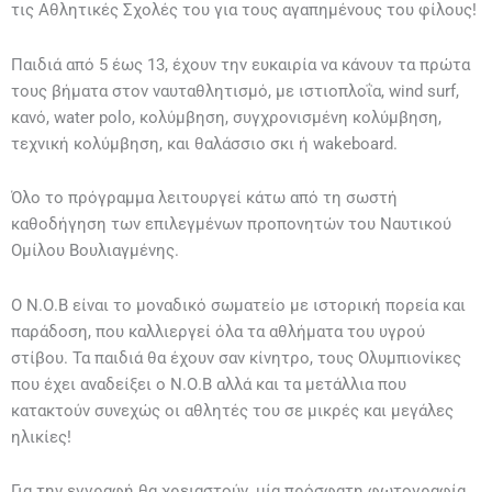
τις Αθλητικές Σχολές του για τους αγαπημένους του φίλους!
Παιδιά από 5 έως 13, έχουν την ευκαιρία να κάνουν τα πρώτα
τους βήματα στον ναυταθλητισμό, με ιστιοπλοΐα, wind surf,
κανό, water polo, κολύμβηση, συγχρονισμένη κολύμβηση,
τεχνική κολύμβηση, και θαλάσσιο σκι ή wakeboard.
Όλo το πρόγραμμα λειτουργεί κάτω από τη σωστή
καθοδήγηση των επιλεγμένων προπονητών του Ναυτικού
Ομίλου Βουλιαγμένης.
Ο Ν.Ο.Β είναι το μοναδικό σωματείο με ιστορική πορεία και
παράδοση, που καλλιεργεί όλα τα αθλήματα του υγρού
στίβου. Τα παιδιά θα έχουν σαν κίνητρο, τους Ολυμπιονίκες
που έχει αναδείξει ο Ν.Ο.Β αλλά και τα μετάλλια που
κατακτούν συνεχώς οι αθλητές του σε μικρές και μεγάλες
ηλικίες!
Για την εγγραφή θα χρειαστούν, μία πρόσφατη φωτογραφία