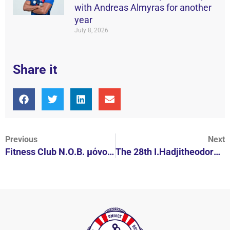
with Andreas Almyras for another
year
July 8, 2026
Share it
Previous
Next
Fitness Club Ν.Ο.Β. μόνο για τα Μέλη – Γυμνάσου στον Όμιλό σου
The 28th I.Hadjitheodorou Children's Water Polo Tournament is coming at the Vouliagmeni Yacht Club