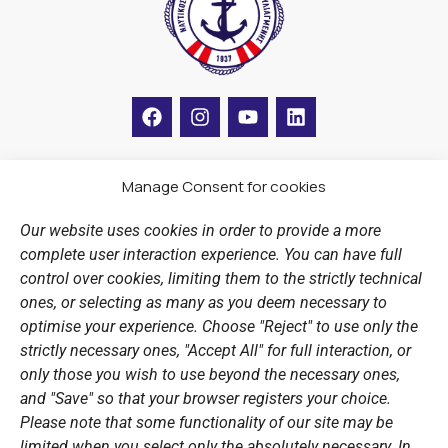
F
I
Y
L
a
n
o
i
c
s
u
n
e
t
t
k
b
a
u
e
Manage Consent for cookies
LINKS
o
g
b
d
o
r
e
i
Our website uses cookies in order to provide a more
k
a
n
Sports Academy
complete user interaction experience. You can have full
m
Open Water Swimming Crossing
control over cookies, limiting them to the strictly technical
ones, or selecting as many as you deem necessary to
Sponsors
optimise your experience. Choose "Reject" to use only the
Summer Camps
strictly necessary ones, "Accept All" for full interaction, or
only those you wish to use beyond the necessary ones,
PERSONAL DATA
and "Save" so that your browser registers your choice.
Please note that some functionality of our site may be
Website Policy
limited when you select only the absolutely necessary. In