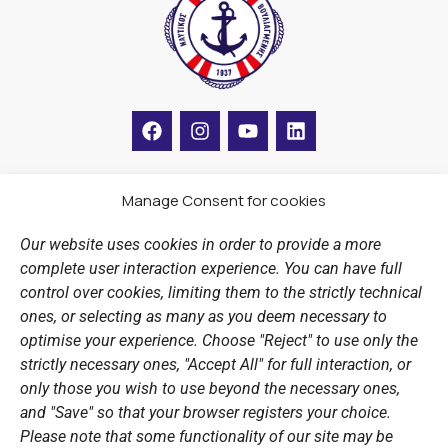
F
I
Y
L
a
n
o
i
c
s
u
n
e
t
t
k
b
a
u
e
Manage Consent for cookies
LINKS
o
g
b
d
o
r
e
i
Our website uses cookies in order to provide a more
k
a
n
Sports Academy
complete user interaction experience. You can have full
m
Open Water Swimming Crossing
control over cookies, limiting them to the strictly technical
ones, or selecting as many as you deem necessary to
Sponsors
optimise your experience. Choose "Reject" to use only the
Summer Camps
strictly necessary ones, "Accept All" for full interaction, or
only those you wish to use beyond the necessary ones,
PERSONAL DATA
and "Save" so that your browser registers your choice.
Please note that some functionality of our site may be