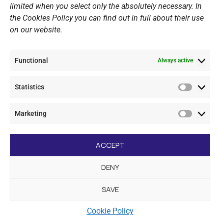
Website Policy
limited when you select only the absolutely necessary. In
the Cookies Policy you can find out in full about their use
Cookie Policy
on our website.
General Policy NOV
Video Surveillance Update
Functional
Summer Camp Update
Always active
Statistics
CONTACT
Statistic
Marketing
+30 210 89 62 416
Marketi
+30 210 89 62 142
nov@nov.gr
ACCEPT
Vouliagmeni Nautical Club, GR - 166 71 Laimos
DENY
Vouliagmeni
SAVE
[dc_copyright]
Cookie Policy