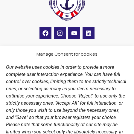
F
I
Y
L
a
n
o
i
c
s
u
n
e
t
t
k
b
a
u
e
Manage Consent for cookies
LINKS
o
g
b
d
o
r
e
i
Our website uses cookies in order to provide a more
k
a
n
Sports Academy
complete user interaction experience. You can have full
m
Open Water Swimming Crossing
control over cookies, limiting them to the strictly technical
ones, or selecting as many as you deem necessary to
Sponsors
optimise your experience. Choose "Reject" to use only the
Summer Camps
strictly necessary ones, "Accept All" for full interaction, or
only those you wish to use beyond the necessary ones,
PERSONAL DATA
and "Save" so that your browser registers your choice.
Please note that some functionality of our site may be
Website Policy
limited when you select only the absolutely necessary. In