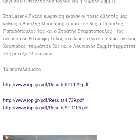
αργυρά ο Παντελής Κυρπόγλου και η Μιρέλα Ζαμμιτ.
Στα Laser 4,7 καλή εμφάνιση έκαναν οι τρεις αθλητές μας
καθώς ο Βασίλης Μπούμπης τερμάτισε 8ος ο Περικλής
Παπαδόπουλος 9ος και ο Στρατής Σταματόπουλος 11ος
ανάμεσα σε 50 σκαφη.Τέλος στα laser στάνταρ ο Κωσταντίνος
Χουσιαδας τερμάτισε 5ος και ο Λουκιανός Ζαμμίτ τερμάτισε
7ος μεταξύ 14 σκαφών.
Τα αποτελέσματα
http://www.iop.gr/pdf/ResultsRDL179.pdf
http://www.iop.gr/pdf/Results4.739.pdf
http://www.iop.gr/pdf/ResultsSTD105.pdf