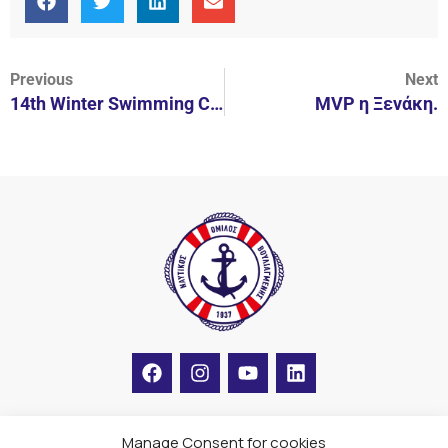
Previous
Next
14th Winter Swimming Crossing of Vouliagmeni
MVP η Ξενάκη.
F
I
Y
L
a
n
o
i
c
s
u
n
e
t
t
k
b
a
u
e
Manage Consent for cookies