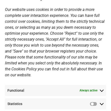
LINKS
o
g
b
d
o
r
e
i
Our website uses cookies in order to provide a more
k
a
n
Sports Academy
complete user interaction experience. You can have full
m
Open Water Swimming Crossing
control over cookies, limiting them to the strictly technical
ones, or selecting as many as you deem necessary to
Sponsors
optimise your experience. Choose "Reject" to use only the
Summer Camps
strictly necessary ones, "Accept All" for full interaction, or
only those you wish to use beyond the necessary ones,
PERSONAL DATA
and "Save" so that your browser registers your choice.
Please note that some functionality of our site may be
Website Policy
limited when you select only the absolutely necessary. In
the Cookies Policy you can find out in full about their use
Cookie Policy
on our website.
General Policy NOV
Video Surveillance Update
Functional
Summer Camp Update
Always active
Statistics
CONTACT
Statistic