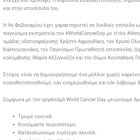
έλεγχο και πρόληψη. Η καμπάνια ευαισθητοποίησης δημοσιε
και στην ιστοσελίδα του.
Η 4η Φεβουαρίου έχει χαρακτηριστεί σε διεθνές επίπεδο ω
παγκόσμια εκστρατεία του #WorldCancerDay με τίτλο #IAm
ομάδας υδατοσφαίρισης Χρήστο Αφρουδάκη, τον Χρυσό Ολυ
Καλπογιαννάκη, τον Παγκόσμιο Πρωταθλητή ιστιοπλοΐας Δ
κολύμβησης Μαρία Αλζιγκούζη και τον Θύμιο Κουσαθανά, Π
Στόχος είναι να δημιουργήσουμε ένα μέλλον χωρίς καρκίνο 
ευαισθητοποιηθούμε, εάν ενημερωθούμε και εάν λάβουμε 
Σύμφωνα με τον οργανισμό World Cancer Day, μειώνουμε δρ
Τρώμε υγιεινά.
Κινούμαστε περισσότερο.
Καταναλώνουμε λιγότερο αλκοόλ.