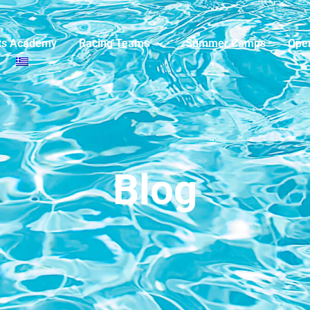
ts Academy
Racing Teams
Summer Camps
Ope
Blog