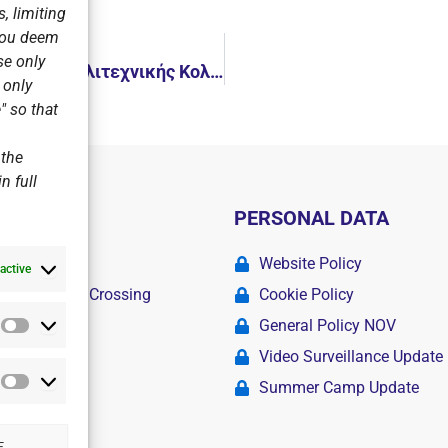
, limiting
 you deem
se only
Εξαιρετικές οι Κορασίδες Α’ μας στους χειμερινούς αγώνες Καλλιτεχνικής Κολύμβησης
r only
" so that
 the
n full
PERSONAL DATA
ademy
Website Policy
active
r Swimming Crossing
Cookie Policy
General Policy NOV
Statistics
amps
Video Surveillance Update
Summer Camp Update
Marketing
E