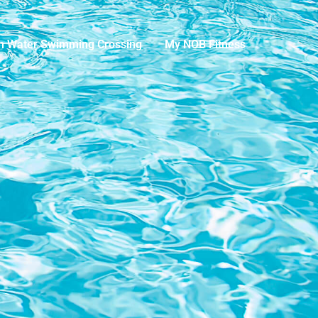
n Water Swimming Crossing
My NOB Fitness