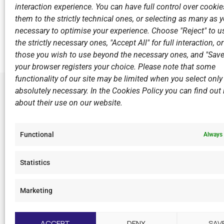
interaction experience. You can have full control over cookies
them to the strictly technical ones, or selecting as many as
Previous
necessary to optimise your experience. Choose "Reject" to u
the strictly necessary ones, "Accept All" for full interaction, o
those you wish to use beyond the necessary ones, and "Save
your browser registers your choice. Please note that some
functionality of our site may be limited when you select only
absolutely necessary. In the Cookies Policy you can find out i
about their use on our website.
LINKS
Sports Ac
Functional
Always 
Open Wate
Sponsors
Statistics
Summer C
Marketing
F
I
Y
L
a
n
o
i
c
s
u
n
ACCEPT
DENY
SAV