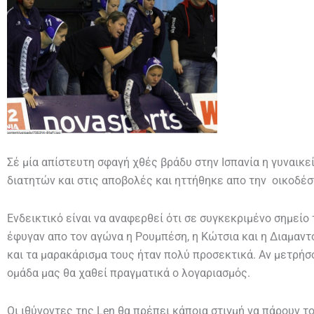
Σέ μία απίστευτη σφαγή χθές βράδυ στην Ισπανία η γυναικ
διατητών και στις αποβολές και ηττήθηκε απο την οικοδέσ
Ενδεικτικό είναι να αναφερθεί ότι σε συγκεκριμένο σημείο
έφυγαν απο τον αγώνα η Ρουμπέση, η Κώτσια και η Διαμαν
και τα μαρακάρισμα τους ήταν πολύ προσεκτικά. Αν μετρήσ
ομάδα μας θα χαθεί πραγματικά ο λογαριασμός.
Οι ιθύνοντες της Len θα πρέπει κάποια στιγμή να πάρουν το