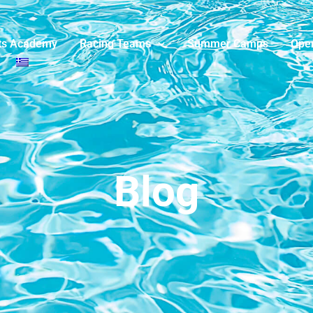
ts Academy
Racing Teams
Summer Camps
Ope
Blog