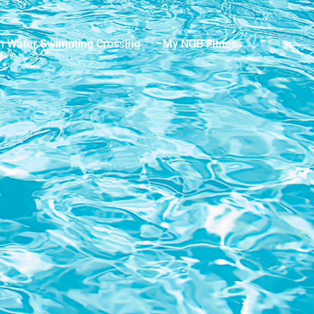
n Water Swimming Crossing
My NOB Fitness