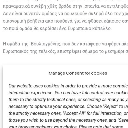
πραγαματικά συνέβη χθές βράδυ στην Ισπανία, να αντιληφθο
Δεν είναι δυνατόν ομάδες να δουλευούν σκληρά όλο τον χρ
οικονομική βοήθεια απο πουθενά, για να φθάσει κάποιος σα
το ποιά ομάδα θα κερδίσει ένα Ευρωπαικό κύπελλο.
Η ομάδα της Βουλιαγμένης, που δεν κατάφερε να φέρει ακό
Ευρωπαικός της τελικός, επιστρέφει σήμερα το μεσημέρι σ
Manage Consent for cookies
Our website uses cookies in order to provide a more comple
interaction experience. You can have full control over cookies
them to the strictly technical ones, or selecting as many as
Previous
necessary to optimise your experience. Choose "Reject" to u
Και τώρα ο μεγάλος Τελικός.
the strictly necessary ones, "Accept All" for full interaction, o
those you wish to use beyond the necessary ones, and "Save
your browser registers your choice. Please note that some