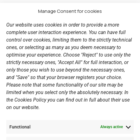
e
t
t
k
b
a
u
e
Manage Consent for cookies
LINKS
o
g
b
d
o
r
e
i
Our website uses cookies in order to provide a more
k
a
n
Sports Academy
complete user interaction experience. You can have full
m
Open Water Swimming Crossing
control over cookies, limiting them to the strictly technical
ones, or selecting as many as you deem necessary to
Sponsors
optimise your experience. Choose "Reject" to use only the
Summer Camps
strictly necessary ones, "Accept All" for full interaction, or
only those you wish to use beyond the necessary ones,
PERSONAL DATA
and "Save" so that your browser registers your choice.
Please note that some functionality of our site may be
Website Policy
limited when you select only the absolutely necessary. In
the Cookies Policy you can find out in full about their use
Cookie Policy
on our website.
General Policy NOV
Video Surveillance Update
Functional
Summer Camp Update
Always active