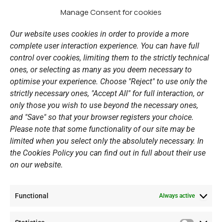
e
t
t
k
b
a
u
e
Manage Consent for cookies
LINKS
o
g
b
d
o
r
e
i
Our website uses cookies in order to provide a more
k
a
n
Sports Academy
complete user interaction experience. You can have full
m
Open Water Swimming Crossing
control over cookies, limiting them to the strictly technical
ones, or selecting as many as you deem necessary to
Sponsors
optimise your experience. Choose "Reject" to use only the
Summer Camps
strictly necessary ones, "Accept All" for full interaction, or
only those you wish to use beyond the necessary ones,
PERSONAL DATA
and "Save" so that your browser registers your choice.
Please note that some functionality of our site may be
Website Policy
limited when you select only the absolutely necessary. In
the Cookies Policy you can find out in full about their use
Cookie Policy
on our website.
General Policy NOV
Video Surveillance Update
Functional
Summer Camp Update
Always active