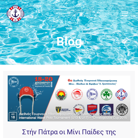
Μετάβαση
στο
περιεχόμενο
Blog
Στήν Πάτρα οι Μίνι Παίδες της