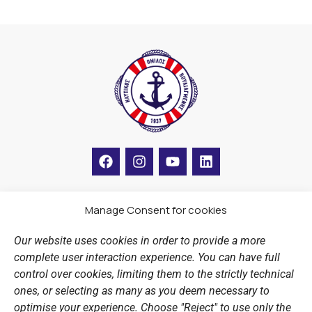
F
I
Y
L
a
n
o
i
c
s
u
n
e
t
t
k
b
a
u
e
Manage Consent for cookies
LINKS
o
g
b
d
o
r
e
i
Our website uses cookies in order to provide a more
k
a
n
Sports Academy
complete user interaction experience. You can have full
m
Open Water Swimming Crossing
control over cookies, limiting them to the strictly technical
ones, or selecting as many as you deem necessary to
Sponsors
optimise your experience. Choose "Reject" to use only the
Summer Camps