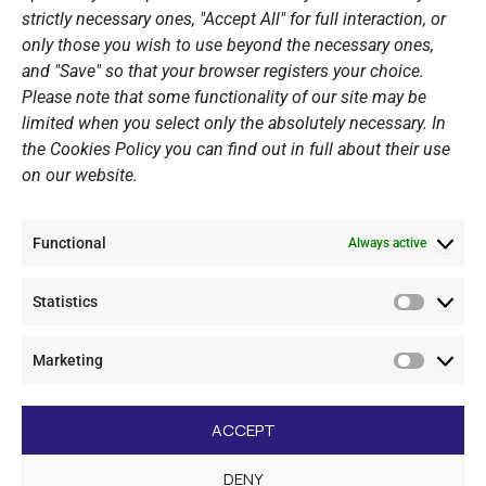
strictly necessary ones, "Accept All" for full interaction, or
only those you wish to use beyond the necessary ones,
PERSONAL DATA
and "Save" so that your browser registers your choice.
Please note that some functionality of our site may be
Website Policy
limited when you select only the absolutely necessary. In
the Cookies Policy you can find out in full about their use
Cookie Policy
on our website.
General Policy NOV
Video Surveillance Update
Functional
Summer Camp Update
Always active
Statistics
CONTACT
Statistic
Marketing
+30 210 89 62 416
Marketi
+30 210 89 62 142
nov@nov.gr
ACCEPT
Vouliagmeni Nautical Club, GR - 166 71 Laimos
DENY
Vouliagmeni