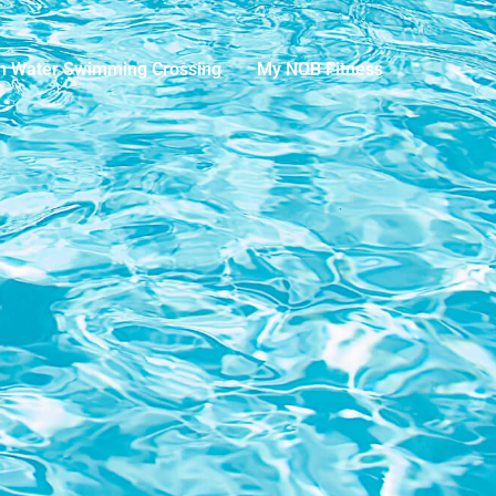
n Water Swimming Crossing
My NOB Fitness