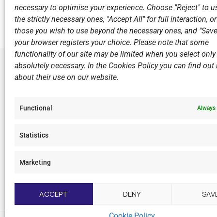
necessary to optimise your experience. Choose "Reject" to u
Michaelides Masters.
the strictly necessary ones, "Accept All" for full interaction, o
those you wish to use beyond the necessary ones, and "Save
your browser registers your choice. Please note that some
functionality of our site may be limited when you select only
absolutely necessary. In the Cookies Policy you can find out i
about their use on our website.
LINKS
Sports Ac
Functional
Always 
Open Wate
Sponsors
Statistics
Summer C
Marketing
F
I
Y
L
a
n
o
i
c
s
u
n
ACCEPT
DENY
SAV
e
t
t
k
b
a
u
e
o
g
b
d
Cookie Policy