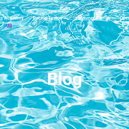
ts Academy
Racing Teams
Summer Camps
Ope
Blog