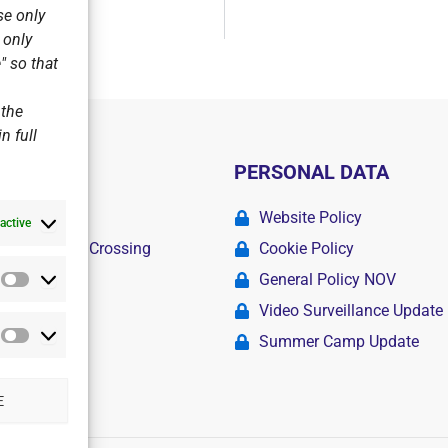
se only
r only
" so that
 the
n full
PERSONAL DATA
ademy
Website Policy
active
r Swimming Crossing
Cookie Policy
General Policy NOV
Statistics
amps
Video Surveillance Update
Summer Camp Update
Marketing
E