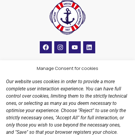
F
I
Y
L
a
n
o
i
c
s
u
n
e
t
t
k
b
a
u
e
Manage Consent for cookies
LINKS
o
g
b
d
o
r
e
i
Our website uses cookies in order to provide a more
k
a
n
Sports Academy
complete user interaction experience. You can have full
m
Open Water Swimming Crossing
control over cookies, limiting them to the strictly technical
ones, or selecting as many as you deem necessary to
Sponsors
optimise your experience. Choose "Reject" to use only the
Summer Camps
strictly necessary ones, "Accept All" for full interaction, or
only those you wish to use beyond the necessary ones,
PERSONAL DATA
and "Save" so that your browser registers your choice.