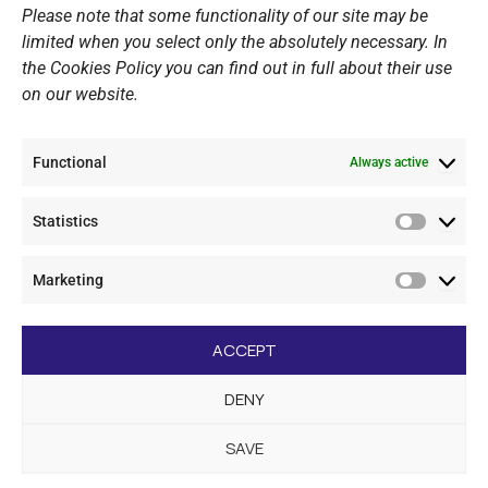
Please note that some functionality of our site may be
Website Policy
limited when you select only the absolutely necessary. In
the Cookies Policy you can find out in full about their use
Cookie Policy
on our website.
General Policy NOV
Video Surveillance Update
Functional
Summer Camp Update
Always active
Statistics
CONTACT
Statistic
Marketing
+30 210 89 62 416
Marketi
+30 210 89 62 142
nov@nov.gr
ACCEPT
Vouliagmeni Nautical Club, GR - 166 71 Laimos
DENY
Vouliagmeni
SAVE
[dc_copyright]