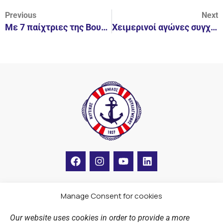
Previous
Next
Με 7 παίχτριες της Βουλιαγμένης.
Χειμερινοί αγώνες συγχρονισμένης κολύμβησης.
F
I
Y
L
a
n
o
i
c
s
u
n
e
t
t
k
b
a
u
e
Manage Consent for cookies
LINKS
o
g
b
d
o
r
e
i
Our website uses cookies in order to provide a more