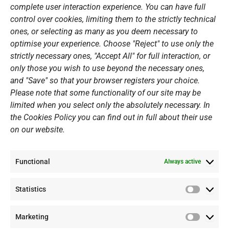
k
a
n
Sports Academy
complete user interaction experience. You can have full
m
Open Water Swimming Crossing
control over cookies, limiting them to the strictly technical
ones, or selecting as many as you deem necessary to
Sponsors
optimise your experience. Choose "Reject" to use only the
Summer Camps
strictly necessary ones, "Accept All" for full interaction, or
only those you wish to use beyond the necessary ones,
PERSONAL DATA
and "Save" so that your browser registers your choice.
Please note that some functionality of our site may be
Website Policy
limited when you select only the absolutely necessary. In
the Cookies Policy you can find out in full about their use
Cookie Policy
on our website.
General Policy NOV
Video Surveillance Update
Functional
Summer Camp Update
Always active
Statistics
CONTACT
Statistic
Marketing
+30 210 89 62 416
Marketi