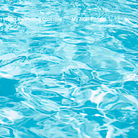
n Water Swimming Crossing
My NOB Fitness