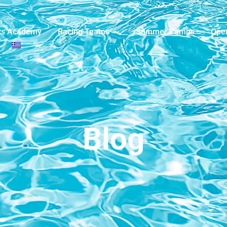
ts Academy
Racing Teams
Summer Camps
Ope
Blog