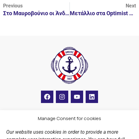
Previous
Next
Στο Μαυροβούνιο οι Άνδρες
Μετάλλιο στα Optimist η Ελισάβετ Γουίντερς
F
I
Y
L
a
n
o
i
c
s
u
n
e
t
t
k
b
a
u
e
Manage Consent for cookies
LINKS
o
g
b
d
o
r
e
i
Our website uses cookies in order to provide a more
k
a
n
Sports Academy