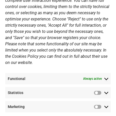
complete user interaction experience. You can have full
m
Open Water Swimming Crossing
control over cookies, limiting them to the strictly technical
ones, or selecting as many as you deem necessary to
Sponsors
optimise your experience. Choose "Reject" to use only the
Summer Camps
strictly necessary ones, "Accept All" for full interaction, or
only those you wish to use beyond the necessary ones,
PERSONAL DATA
and "Save" so that your browser registers your choice.
Please note that some functionality of our site may be
Website Policy
limited when you select only the absolutely necessary. In
the Cookies Policy you can find out in full about their use
Cookie Policy
on our website.
General Policy NOV
Video Surveillance Update
Functional
Summer Camp Update
Always active
Statistics
CONTACT
Statistic
Marketing
+30 210 89 62 416
Marketi
+30 210 89 62 142