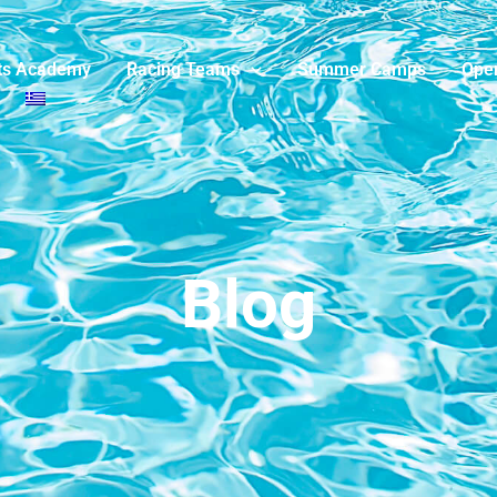
ts Academy
Racing Teams
Summer Camps
Ope
Blog