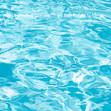
n Water Swimming Crossing
My NOB Fitness