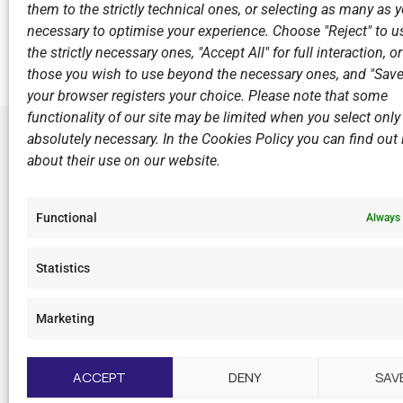
them to the strictly technical ones, or selecting as many as
Previous
necessary to optimise your experience. Choose "Reject" to u
70 παιδάκια γνώρισαν το αγωνιστικό Θαλλάσιο Σκι στ
the strictly necessary ones, "Accept All" for full interaction, o
those you wish to use beyond the necessary ones, and "Save
your browser registers your choice. Please note that some
functionality of our site may be limited when you select only
absolutely necessary. In the Cookies Policy you can find out i
about their use on our website.
LINKS
Sports Ac
Functional
Always 
Open Wate
Sponsors
Statistics
Summer C
Marketing
F
I
Y
L
a
n
o
i
c
s
u
n
ACCEPT
DENY
SAV
e
t
t
k
b
a
u
e