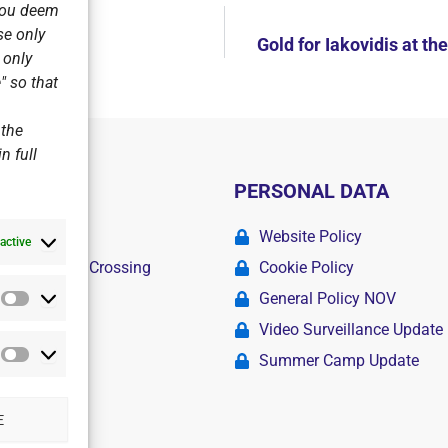
 you deem
se only
ον Ν.Ο.Β!
Gold for Iakovidis at 
r only
" so that
 the
n full
PERSONAL DATA
ademy
Website Policy
active
r Swimming Crossing
Cookie Policy
General Policy NOV
Statistics
amps
Video Surveillance Update
Summer Camp Update
Marketing
E