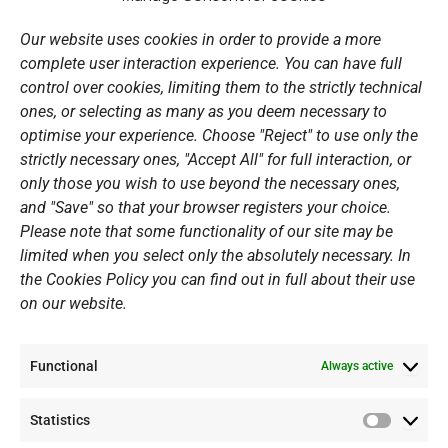
LINKS
o
g
b
d
o
r
e
i
Our website uses cookies in order to provide a more
k
a
n
Sports Academy
complete user interaction experience. You can have full
m
Open Water Swimming Crossing
control over cookies, limiting them to the strictly technical
ones, or selecting as many as you deem necessary to
Sponsors
optimise your experience. Choose "Reject" to use only the
Summer Camps
strictly necessary ones, "Accept All" for full interaction, or
only those you wish to use beyond the necessary ones,
PERSONAL DATA
and "Save" so that your browser registers your choice.
Please note that some functionality of our site may be
Website Policy
limited when you select only the absolutely necessary. In
the Cookies Policy you can find out in full about their use
Cookie Policy
on our website.
General Policy NOV
Video Surveillance Update
Functional
Summer Camp Update
Always active
Statistics
CONTACT
Statistic