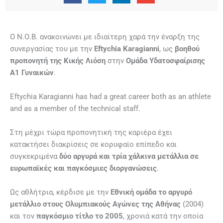
Ο Ν.Ο.Β. ανακοινώνει με ιδιαίτερη χαρά την έναρξη της
συνεργασίας του με την
Eftychia Karagianni
, ως
βοηθού
προπονητή της Κικής Λιόση
στην
Ομάδα Υδατοσφαίρισης
Α1 Γυναικών
.
Eftychia Karagianni has had a great career both as an athlete
and as a member of the technical staff.
Στη μέχρι τώρα προπονητική της καριέρα έχει
κατακτήσει διακρίσεις σε κορυφαίο επίπεδο και
συγκεκριμένα
δύο αργυρά και τρία χάλκινα μετάλλια σε
ευρωπαϊκές και παγκόσμιες διοργανώσεις
.
Ως αθλήτρια, κέρδισε με την
Εθνική ομάδα το αργυρό
μετάλλιο στους Ολυμπιακούς Αγώνες της Αθήνας
(2004)
και τον
παγκόσμιο τίτλο το 2005
, χρονιά κατά την οποία