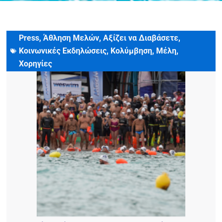
Press
,
Άθληση Μελών
,
Αξίζει να Διαβάσετε
,
11 Δεκεμβρίου, 2024
Κοινωνικές Εκδηλώσεις
,
Κολύμβηση
,
Μέλη
,
Χορηγίες