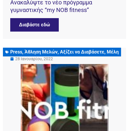
Ανακαλύψτε το νέο πρόγραμμα
γυμναστικής “my NOB fitness”
Διαβάστε εδώ
Press
,
Άθληση Μελών
,
Αξίζει να Διαβάσετε
,
Μέλη
28 Ιανουαρίου, 2022