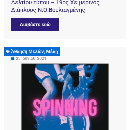
Δελτίου τύπου – 19ος Χειμερινός
Διάπλους Ν.Ο.Βουλιαγμένης
Διαβάστε εδώ
Άθληση Μελών
,
Μέλη
23 Ιουνίου, 2021