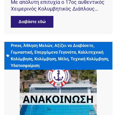
Με απόλυτη επιτυχία ο 17ος αυθεντικός
Χειμερινός Κολυμβητικός Διάπλους
Βουλιαγμένης
Διαβάστε εδώ
Press
,
Άθληση Μελών
,
Αξίζει να Διαβάσετε
,
2 Νοεμβρίου, 2020
Γυμναστική
,
Επερχόμενα Γεγονότα
,
Καλλιτεχνική
Κολύμβηση
,
Κολύμβηση
,
Μέλη
,
Τεχνική Κολύμβηση
,
Υδατοσφαίριση