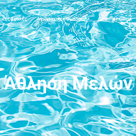
ικές Σχολές
Αγωνιστικές Ομάδες
Summer Camp
Άθληση Μελών