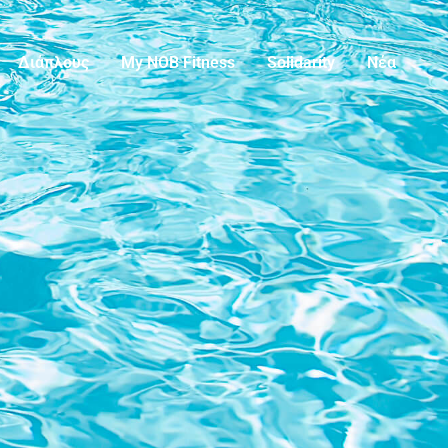
Διάπλους
My NOB Fitness
Solidarity
Νέα