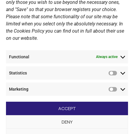
only those you wish to use beyond the necessary ones,
PERSONAL DATA
and "Save" so that your browser registers your choice.
Please note that some functionality of our site may be
Website Policy
limited when you select only the absolutely necessary. In
the Cookies Policy you can find out in full about their use
Cookie Policy
on our website.
General Policy NOV
Video Surveillance Update
Functional
Summer Camp Update
Always active
Statistics
CONTACT
Statistic
Marketing
+30 210 89 62 416
Marketi
+30 210 89 62 142
nov@nov.gr
ACCEPT
Vouliagmeni Nautical Club, GR - 166 71 Laimos
DENY
Vouliagmeni