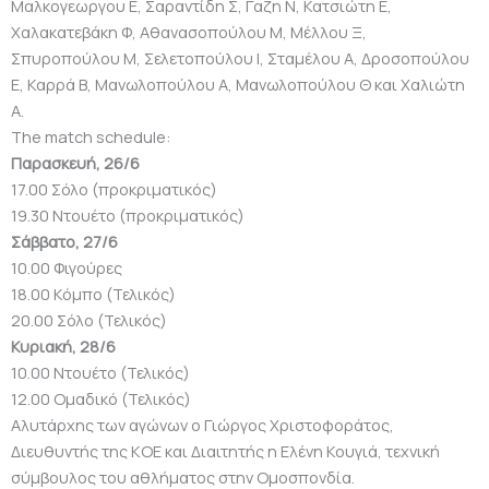
Μαλκογεωργου Ε, Σαραντίδη Σ, Γαζη Ν, Κατσιώτη Ε,
Χαλακατεβάκη Φ, Αθανασοπούλου Μ, Μέλλου Ξ,
Σπυροπούλου Μ, Σελετοπούλου Ι, Σταμέλου Α, Δροσοπούλου
Ε, Καρρά Β, Μανωλοπούλου Α, Μανωλοπούλου Θ και Χαλιώτη
Α.
The match schedule:
Παρασκευή, 26/6
17.00 Σόλο (προκριματικός)
19.30 Ντουέτο (προκριματικός)
Σάββατο, 27/6
10.00 Φιγούρες
18.00 Κόμπο (Τελικός)
20.00 Σόλο (Τελικός)
Κυριακή, 28/6
10.00 Ντουέτο (Τελικός)
12.00 Ομαδικό (Τελικός)
Αλυτάρχης των αγώνων ο Γιώργος Χριστοφοράτος,
Διευθυντής της ΚΟΕ και Διαιτητής η Ελένη Κουγιά, τεχνική
σύμβουλος του αθλήματος στην Ομοσπονδία.