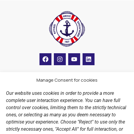
F
I
Y
L
a
n
o
i
c
s
u
n
e
t
t
k
b
a
u
e
Manage Consent for cookies
LINKS
o
g
b
d
o
r
e
i
Our website uses cookies in order to provide a more
k
a
n
Sports Academy
complete user interaction experience. You can have full
m
Open Water Swimming Crossing
control over cookies, limiting them to the strictly technical
ones, or selecting as many as you deem necessary to
Sponsors
optimise your experience. Choose "Reject" to use only the
Summer Camps
strictly necessary ones, "Accept All" for full interaction, or